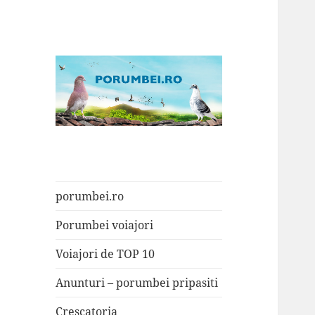
Porumbei.ro
Enciclopedia porumbelului
porumbei.ro
Porumbei voiajori
Voiajori de TOP 10
Anunturi – porumbei pripasiti
Crescatoria