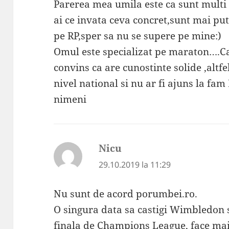
Parerea mea umila este ca sunt multi 
ai ce invata ceva concret,sunt mai puti
pe RP,sper sa nu se supere pe mine:)
Omul este specializat pe maraton….Ca
convins ca are cunostinte solide ,altfe
nivel national si nu ar fi ajuns la fa
nimeni
Nicu
spune:
29.10.2019 la 11:29
Nu sunt de acord porumbei.ro.
O singura data sa castigi Wimbledon s
finala de Champions League, face mai