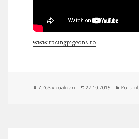
www.racingpigeons.ro
Publicat
Categor
7.263 vizualizari
27.10.2019
Porumbe
pe