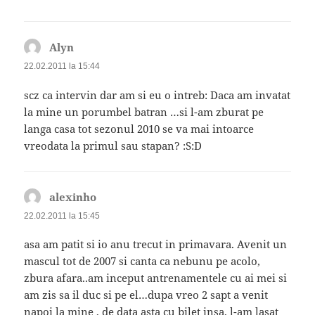
Alyn
spune:
22.02.2011 la 15:44
scz ca intervin dar am si eu o intreb: Daca am invatat
la mine un porumbel batran …si l-am zburat pe
langa casa tot sezonul 2010 se va mai intoarce
vreodata la primul sau stapan? :S:D
alexinho
spune:
22.02.2011 la 15:45
asa am patit si io anu trecut in primavara. Avenit un
mascul tot de 2007 si canta ca nebunu pe acolo,
zbura afara..am inceput antrenamentele cu ai mei si
am zis sa il duc si pe el…dupa vreo 2 sapt a venit
napoi la mine , de data asta cu bilet insa, l-am lasat