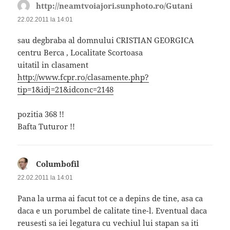
http://neamtvoiajori.sunphoto.ro/Gutani
spune:
22.02.2011 la 14:01
sau degbraba al domnului CRISTIAN GEORGICA
centru Berca , Localitate Scortoasa
uitatil in clasament
http://www.fcpr.ro/clasamente.php?
tip=1&idj=21&idconc=2148
pozitia 368 !!
Bafta Tuturor !!
Columbofil
spune:
22.02.2011 la 14:01
Pana la urma ai facut tot ce a depins de tine, asa ca
daca e un porumbel de calitate tine-l. Eventual daca
reusesti sa iei legatura cu vechiul lui stapan sa iti