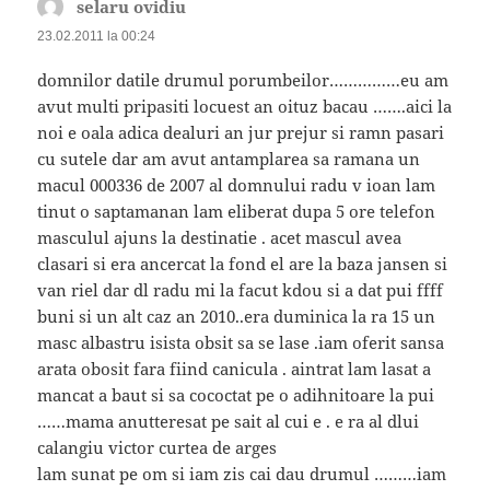
selaru ovidiu
spune:
23.02.2011 la 00:24
domnilor datile drumul porumbeilor……………eu am
avut multi pripasiti locuest an oituz bacau …….aici la
noi e oala adica dealuri an jur prejur si ramn pasari
cu sutele dar am avut antamplarea sa ramana un
macul 000336 de 2007 al domnului radu v ioan lam
tinut o saptamanan lam eliberat dupa 5 ore telefon
masculul ajuns la destinatie . acet mascul avea
clasari si era ancercat la fond el are la baza jansen si
van riel dar dl radu mi la facut kdou si a dat pui ffff
buni si un alt caz an 2010..era duminica la ra 15 un
masc albastru isista obsit sa se lase .iam oferit sansa
arata obosit fara fiind canicula . aintrat lam lasat a
mancat a baut si sa cococtat pe o adihnitoare la pui
……mama anutteresat pe sait al cui e . e ra al dlui
calangiu victor curtea de arges
lam sunat pe om si iam zis cai dau drumul ………iam