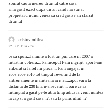
zburat cauta mereu drumul catre casa
si la gasit exact dupa un an cand ma sunat
propietaru numi venea sa cred gasise an sfarsit
drumul
cristov mitica
spune:
22.02.2011 la 23:46
ce sa spun…la mine a fost un pui care in 2007 a
intrat in voliera…, ka inceput l-am ingrijit, apoi l-am
eliberat si la fel nu pleca…, l-am angajat in
2008,2009,2010,tot timpul revenind de la
antrenamente inaintea la ai mei…,apoi vara la
distanta de 230 km. n-a revenit…, oare ce sa
intimplat a gasit pe-te atita timp adica ia venit mintea
la cap si a gasit casa…?, sau la prins uliul…?