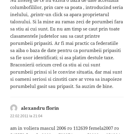
columbofililor, prin care sa poata , introducind seria
inelului, ,printr-un click sa apara proprietarul
talonului. Si la mine au ramas zeci de porumbei fara
sa stiu ai cui sunt. Eu nu am timp se caut prin toate
clasamentele judetelor sau sa caut printre
porumbeii pripasiti. Ar fi mai practic ca federatiile
sa aiba o baza de date pentru ca porumbeii pripasiti
sa fie usor identificati; si asa platim destule taxe.
Braconierii oricum cred ca stiu ai cui sunt
porumbeii prinsi si le convine situatia, dar mai sunt
si oameni seriosi si cinstiti care ar vrea sa inapoieze
porumbelul gasit sau pripasit. Sa auzim de bine.
alexandru florin
spune:
22.02.2011 la 21:04
am in voliera mascul 2006 ro 112639 femela2007 ro