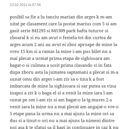
23.02.2011 la 07:56
posibil sa fie a lu tanciu marian din arges k m-am
uitat pe clasament care la postat marius com 5 si am
gasit serie 841293 si 841309 park bafta tuturor si
zboaral k si eu am avut o femela tot din curtea de
arges acum 2 ani au avut ei zbor aproape de mine la
vreo 15 km si a ramas la mine i-am pus bilet nu a
mai plecat a urmat prima etapa de sighisoara am
bagat-o si culmea a sosit prima clasando si in fata
dupa zboru asta la jumatea saptamani a plecat si m-a
sunat omu din arges i-am zis sa o tina k a fost
imbarcata de mine la sighisoara si sar putea sa vina
inapoi a zis k o baga el si a venit la mine iara l-am
sunat pe om i-am zis si am bagat-o la tg.mures 2 a
venit iara la mine nu a mai plecat am angajat-o vre-o
5 etape pana la urma nu a mai ajuns la mine ori sa
dus si a tinut-o ori nu a mai ajuns la nimeni dintre
noi asa k te sfatui sa il bagi in continuare in caz k nu