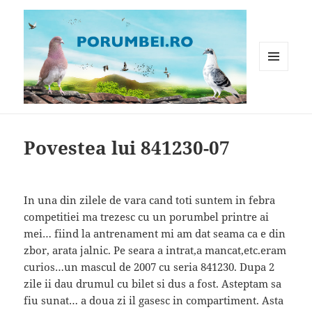
MENIU
ȘI
WIDGET-
Porumbei.ro
URI
Povestea lui 841230-07
In una din zilele de vara cand toti suntem in febra
competitiei ma trezesc cu un porumbel printre ai
mei… fiind la antrenament mi am dat seama ca e din
zbor, arata jalnic. Pe seara a intrat,a mancat,etc.eram
curios…un mascul de 2007 cu seria 841230. Dupa 2
zile ii dau drumul cu bilet si dus a fost. Asteptam sa
fiu sunat… a doua zi il gasesc in compartiment. Asta