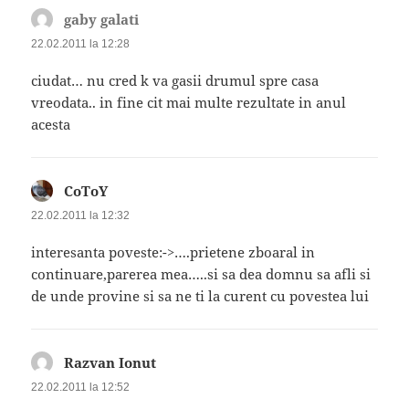
gaby galati
spune:
22.02.2011 la 12:28
ciudat… nu cred k va gasii drumul spre casa
vreodata.. in fine cit mai multe rezultate in anul
acesta
CoToY
spune:
22.02.2011 la 12:32
interesanta poveste:->….prietene zboaral in
continuare,parerea mea…..si sa dea domnu sa afli si
de unde provine si sa ne ti la curent cu povestea lui
Razvan Ionut
spune:
22.02.2011 la 12:52