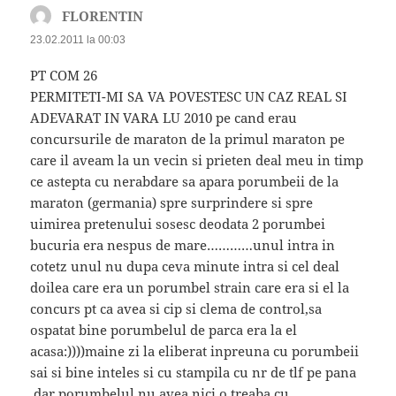
FLORENTIN
spune:
23.02.2011 la 00:03
PT COM 26
PERMITETI-MI SA VA POVESTESC UN CAZ REAL SI
ADEVARAT IN VARA LU 2010 pe cand erau
concursurile de maraton de la primul maraton pe
care il aveam la un vecin si prieten deal meu in timp
ce astepta cu nerabdare sa apara porumbeii de la
maraton (germania) spre surprindere si spre
uimirea pretenului sosesc deodata 2 porumbei
bucuria era nespus de mare…………unul intra in
cotetz unul nu dupa ceva minute intra si cel deal
doilea care era un porumbel strain care era si el la
concurs pt ca avea si cip si clema de control,sa
ospatat bine porumbelul de parca era la el
acasa:))))maine zi la eliberat inpreuna cu porumbeii
sai si bine inteles si cu stampila cu nr de tlf pe pana
,dar porumbelul nu avea nici o treaba cu