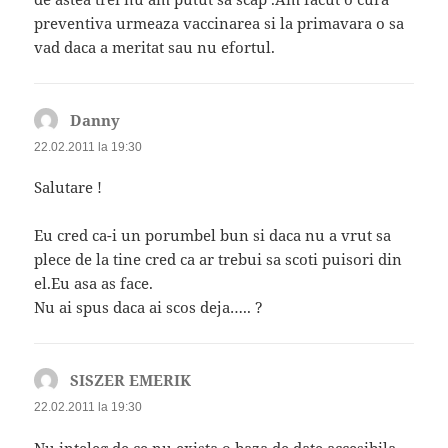
preventiva urmeaza vaccinarea si la primavara o sa
vad daca a meritat sau nu efortul.
Danny
spune:
22.02.2011 la 19:30
Salutare !
Eu cred ca-i un porumbel bun si daca nu a vrut sa
plece de la tine cred ca ar trebui sa scoti puisori din
el.Eu asa as face.
Nu ai spus daca ai scos deja….. ?
SISZER EMERIK
spune:
22.02.2011 la 19:30
Nu inteleg de ce nu exista o baza de date accesibila