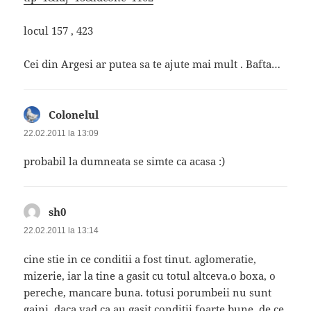
locul 157 , 423
Cei din Argesi ar putea sa te ajute mai mult . Bafta…
Colonelul
spune:
22.02.2011 la 13:09
probabil la dumneata se simte ca acasa :)
sh0
spune:
22.02.2011 la 13:14
cine stie in ce conditii a fost tinut. aglomeratie,
mizerie, iar la tine a gasit cu totul altceva.o boxa, o
pereche, mancare buna. totusi porumbeii nu sunt
gaini. daca vad ca au gasit conditii foarte bune, de ce