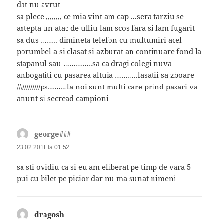
dat nu avrut
sa plece ,,,,,,,, ce mia vint am cap …sera tarziu se
astepta un atac de ulliu lam scos fara si lam fugarit
sa dus …….. dimineta telefon cu multumiri acel
porumbel a si clasat si azburat an continuare fond la
stapanul sau …………..sa ca dragi colegi nuva
anbogatiti cu pasarea altuia ………..lasatii sa zboare
////////////ps………la noi sunt multi care prind pasari va
anunt si secread campioni
george###
spune:
23.02.2011 la 01:52
sa sti ovidiu ca si eu am eliberat pe timp de vara 5
pui cu bilet pe picior dar nu ma sunat nimeni
dragosh
spune: