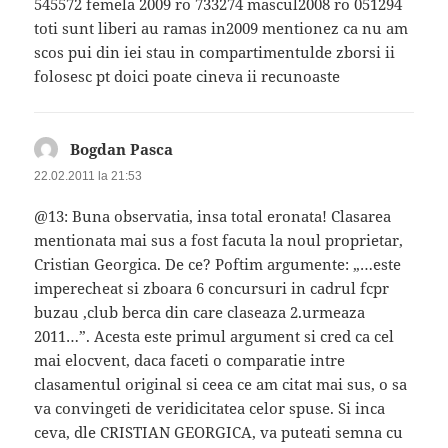
545572 femela 2009 ro 733274 mascul2008 ro 051294
toti sunt liberi au ramas in2009 mentionez ca nu am
scos pui din iei stau in compartimentulde zborsi ii
folosesc pt doici poate cineva ii recunoaste
Bogdan Pasca
spune:
22.02.2011 la 21:53
@13: Buna observatia, insa total eronata! Clasarea
mentionata mai sus a fost facuta la noul proprietar,
Cristian Georgica. De ce? Poftim argumente: „…este
imperecheat si zboara 6 concursuri in cadrul fcpr
buzau ,club berca din care claseaza 2.urmeaza
2011…”. Acesta este primul argument si cred ca cel
mai elocvent, daca faceti o comparatie intre
clasamentul original si ceea ce am citat mai sus, o sa
va convingeti de veridicitatea celor spuse. Si inca
ceva, dle CRISTIAN GEORGICA, va puteati semna cu