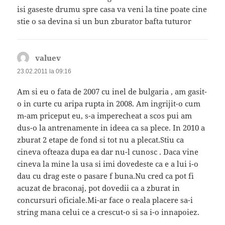
isi gaseste drumu spre casa va veni la tine poate cine
stie o sa devina si un bun zburator bafta tuturor
valuev
spune:
23.02.2011 la 09:16
Am si eu o fata de 2007 cu inel de bulgaria , am gasit-
o in curte cu aripa rupta in 2008. Am ingrijit-o cum
m-am priceput eu, s-a imperecheat a scos pui am
dus-o la antrenamente in ideea ca sa plece. In 2010 a
zburat 2 etape de fond si tot nu a plecat.Stiu ca
cineva ofteaza dupa ea dar nu-l cunosc . Daca vine
cineva la mine la usa si imi dovedeste ca e a lui i-o
dau cu drag este o pasare f buna.Nu cred ca pot fi
acuzat de braconaj, pot dovedii ca a zburat in
concursuri oficiale.Mi-ar face o reala placere sa-i
string mana celui ce a crescut-o si sa i-o innapoiez.