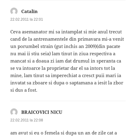
Catalin
spune:
22.02.2011 la 22:01
Ceva asemanator mi sa intamplat si mie anul trecut
cand de la antrenamentele din primavara mi-a venit
un porumbel strain (gut inchis an 2009)(din pacate
nu mai ii stiu seia) lam tinut in ziua respectiva a
mancat si a doaua zi iam dat drumul in speranta ca
se va intoarce la proprietar dar el sa intors tot la
mine, lam tinut sa imperechiat a cresct puii mari ia
invatat sa zboare si dupa o saptamana a iesit la zbor
si dus a fost.
BRAICOVICI NICU
spune:
22.02.2011 la 22:08
am avut si eu o femela si dupa un an de zile cat a