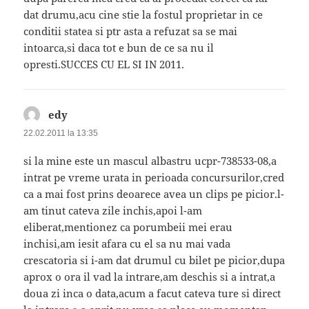
dat drumu,acu cine stie la fostul proprietar in ce
conditii statea si ptr asta a refuzat sa se mai
intoarca,si daca tot e bun de ce sa nu il
opresti.SUCCES CU EL SI IN 2011.
edy
spune:
22.02.2011 la 13:35
si la mine este un mascul albastru ucpr-738533-08,a
intrat pe vreme urata in perioada concursurilor,cred
ca a mai fost prins deoarece avea un clips pe picior.l-
am tinut cateva zile inchis,apoi l-am
eliberat,mentionez ca porumbeii mei erau
inchisi,am iesit afara cu el sa nu mai vada
crescatoria si i-am dat drumul cu bilet pe picior,dupa
aprox o ora il vad la intrare,am deschis si a intrat,a
doua zi inca o data,acum a facut cateva ture si direct