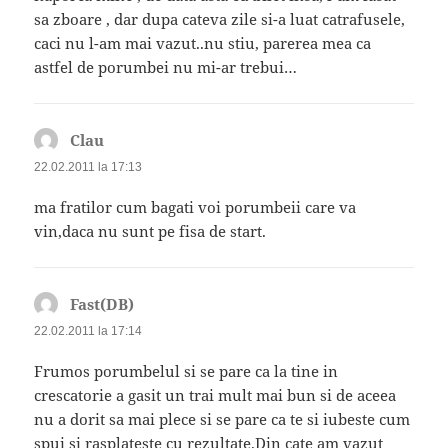
sa zboare , dar dupa cateva zile si-a luat catrafusele,
caci nu l-am mai vazut..nu stiu, parerea mea ca
astfel de porumbei nu mi-ar trebui…
Clau
spune:
22.02.2011 la 17:13
ma fratilor cum bagati voi porumbeii care va
vin,daca nu sunt pe fisa de start.
Fast(DB)
spune:
22.02.2011 la 17:14
Frumos porumbelul si se pare ca la tine in
crescatorie a gasit un trai mult mai bun si de aceea
nu a dorit sa mai plece si se pare ca te si iubeste cum
spui si rasplateste cu rezultate.Din cate am vazut