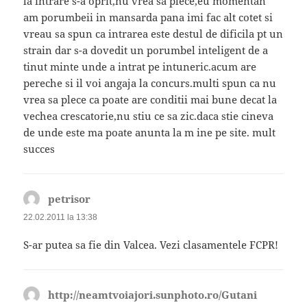
la intrare s-a oprit,nu vrea sa plece,eu momentan
am porumbeii in mansarda pana imi fac alt cotet si
vreau sa spun ca intrarea este destul de dificila pt un
strain dar s-a dovedit un porumbel inteligent de a
tinut minte unde a intrat pe intuneric.acum are
pereche si il voi angaja la concurs.multi spun ca nu
vrea sa plece ca poate are conditii mai bune decat la
vechea crescatorie,nu stiu ce sa zic.daca stie cineva
de unde este ma poate anunta la m ine pe site. mult
succes
petrisor
spune:
22.02.2011 la 13:38
S-ar putea sa fie din Valcea. Vezi clasamentele FCPR!
http://neamtvoiajori.sunphoto.ro/Gutani
spune: