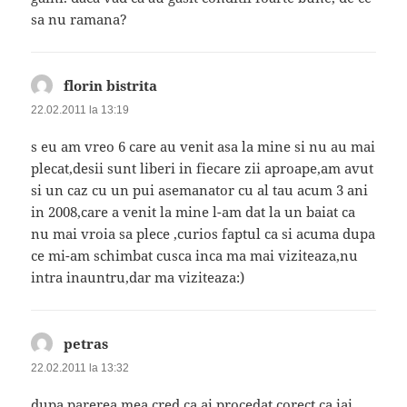
sa nu ramana?
florin bistrita
spune:
22.02.2011 la 13:19
s eu am vreo 6 care au venit asa la mine si nu au mai
plecat,desii sunt liberi in fiecare zii aproape,am avut
si un caz cu un pui asemanator cu al tau acum 3 ani
in 2008,care a venit la mine l-am dat la un baiat ca
nu mai vroia sa plece ,curios faptul ca si acuma dupa
ce mi-am schimbat cusca inca ma mai viziteaza,nu
intra inauntru,dar ma viziteaza:)
petras
spune:
22.02.2011 la 13:32
dupa parerea mea cred ca ai procedat corect ca iai