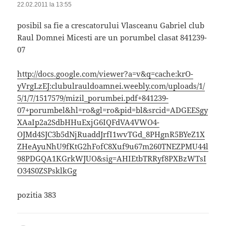
22.02.2011 la 13:55
posibil sa fie a crescatorului Vlasceanu Gabriel club
Raul Domnei Micesti are un porumbel clasat 841239-
07
http://docs.google.com/viewer?a=v&q=cache:krO-
yVrgLzEJ:clubulrauldoamnei.weebly.com/uploads/1/
5/1/7/1517579/mizil_porumbei.pdf+841239-
07+porumbel&hl=ro&gl=ro&pid=bl&srcid=ADGEESgy
XAaIp2a2SdbHHuExjG6IQFdVA4VWO4-
OJMd4SJC3b5dNjRuaddJrfI1wvTGd_8PHgnR5BYeZ1X
ZHeAyuNhU9fKtG2hFofC8Xuf9u67m260TNEZPMU44l
98PDGQA1KGrkWJUO&sig=AHIEtbTRRyf8PXBzWTsI
O34S0ZSPsklkGg
pozitia 383