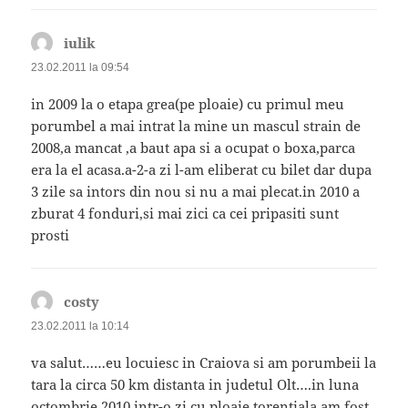
iulik
spune:
23.02.2011 la 09:54
in 2009 la o etapa grea(pe ploaie) cu primul meu
porumbel a mai intrat la mine un mascul strain de
2008,a mancat ,a baut apa si a ocupat o boxa,parca
era la el acasa.a-2-a zi l-am eliberat cu bilet dar dupa
3 zile sa intors din nou si nu a mai plecat.in 2010 a
zburat 4 fonduri,si mai zici ca cei pripasiti sunt
prosti
costy
spune:
23.02.2011 la 10:14
va salut……eu locuiesc in Craiova si am porumbeii la
tara la circa 50 km distanta in judetul Olt….in luna
octombrie 2010 intr-o zi cu ploaie torentiala am fost