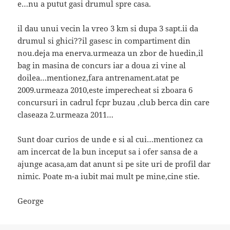
e…nu a putut gasi drumul spre casa.
il dau unui vecin la vreo 3 km si dupa 3 sapt.ii da
drumul si ghici??il gasesc in compartiment din
nou.deja ma enerva.urmeaza un zbor de huedin,il
bag in masina de concurs iar a doua zi vine al
doilea…mentionez,fara antrenament.atat pe
2009.urmeaza 2010,este imperecheat si zboara 6
concursuri in cadrul fcpr buzau ,club berca din care
claseaza 2.urmeaza 2011…
Sunt doar curios de unde e si al cui…mentionez ca
am incercat de la bun inceput sa i ofer sansa de a
ajunge acasa,am dat anunt si pe site uri de profil dar
nimic. Poate m-a iubit mai mult pe mine,cine stie.
George