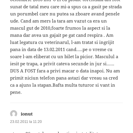
sunat de tatal meu care mi-a spus ca a gasit pe strada
un porumbel care nu putea sa zboare avand penele
ude. Cand am mers la tara am vazut ca era un
mascul gut de 2010,foarte frumos la aspect si la
mana dar avea un gajait pe gat cand respira . Am
luat legatura cu veterinarul, l-am tratat si ingrijit
pana in data de 13.02.2011 cand…..pe o vreme cu
soare l-am eliberat cu un bilet la picior. Masculul a
iesit pe trapa, a privit cateva secunde in jur si……
DUS A FOST fara a privi macar o data inapoi. Nu am
primit niciun telefon pana astazi dar vreau sa cred
ca a ajuns la stapan.Bafta multa tuturor si vant in
pene.
ionut
spune:
23.02.2011 la 11:20