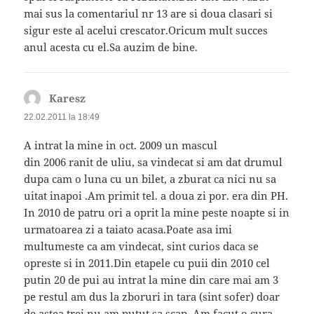
mai sus la comentariul nr 13 are si doua clasari si
sigur este al acelui crescator.Oricum mult succes
anul acesta cu el.Sa auzim de bine.
Karesz
spune:
22.02.2011 la 18:49
A intrat la mine in oct. 2009 un mascul
din 2006 ranit de uliu, sa vindecat si am dat drumul
dupa cam o luna cu un bilet, a zburat ca nici nu sa
uitat inapoi .Am primit tel. a doua zi por. era din PH.
In 2010 de patru ori a oprit la mine peste noapte si in
urmatoarea zi a taiato acasa.Poate asa imi
multumeste ca am vindecat, sint curios daca se
opreste si in 2011.Din etapele cu puii din 2010 cel
putin 20 de pui au intrat la mine din care mai am 3
pe restul am dus la zboruri in tara (sint sofer) doar
de astea trei nu am putut sa scap .Am facut o cura