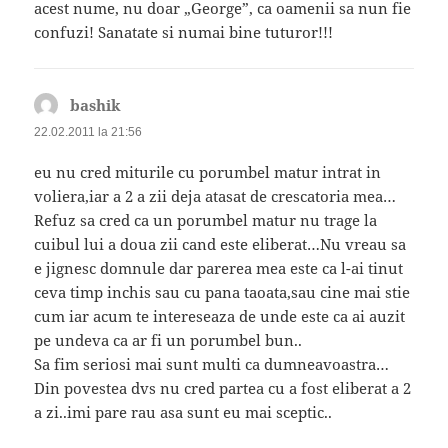
acest nume, nu doar „George”, ca oamenii sa nun fie
confuzi! Sanatate si numai bine tuturor!!!
bashik
spune:
22.02.2011 la 21:56
eu nu cred miturile cu porumbel matur intrat in
voliera,iar a 2 a zii deja atasat de crescatoria mea…
Refuz sa cred ca un porumbel matur nu trage la
cuibul lui a doua zii cand este eliberat…Nu vreau sa
e jignesc domnule dar parerea mea este ca l-ai tinut
ceva timp inchis sau cu pana taoata,sau cine mai stie
cum iar acum te intereseaza de unde este ca ai auzit
pe undeva ca ar fi un porumbel bun..
Sa fim seriosi mai sunt multi ca dumneavoastra…
Din povestea dvs nu cred partea cu a fost eliberat a 2
a zi..imi pare rau asa sunt eu mai sceptic..