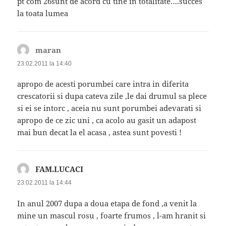
pt com 26sunt de acord cu tine in totalitate….succes
la toata lumea
maran
spune:
23.02.2011 la 14:40
apropo de acesti porumbei care intra in diferita
crescatorii si dupa cateva zile ,le dai drumul sa plece
si ei se intorc , aceia nu sunt porumbei adevarati si
apropo de ce zic uni , ca acolo au gasit un adapost
mai bun decat la el acasa , astea sunt povesti !
FAM.LUCACI
spune:
23.02.2011 la 14:44
In anul 2007 dupa a doua etapa de fond ,a venit la
mine un mascul rosu , foarte frumos , l-am hranit si