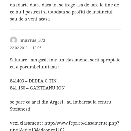
da foarte dtare daca tot se trage asa de tare la tine de
ce nu-l pastrezi si totodata sa profiti de instinctul
sau de a veni acasa
marius_373
spune:
22.02.2011 la 13:06
Salutare , am gasit intr-un clasamenet serii apropiate
cu a porumbelului tau :
841403 – DEDEA C-TIN
841 160 – GAISTEANU ION
se pare ca ar fi din Argesi , au imbarcat la centru
Stefanesti
vezi clasament :
http://www.fcpr.ro/clasamente.php?
tip=1&idj=13&idconc=1102