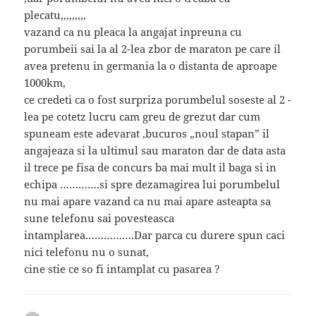
plecatu,,,,,,,,,
vazand ca nu pleaca la angajat inpreuna cu
porumbeii sai la al 2-lea zbor de maraton pe care il
avea pretenu in germania la o distanta de aproape
1000km,
ce credeti ca o fost surpriza porumbelul soseste al 2 -
lea pe cotetz lucru cam greu de grezut dar cum
spuneam este adevarat ,bucuros „noul stapan” il
angajeaza si la ultimul sau maraton dar de data asta
il trece pe fisa de concurs ba mai mult il baga si in
echipa ………….si spre dezamagirea lui porumbelul
nu mai apare vazand ca nu mai apare asteapta sa
sune telefonu sai povesteasca
intamplarea…………….Dar parca cu durere spun caci
nici telefonu nu o sunat,
cine stie ce so fi intamplat cu pasarea ?