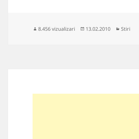
Publicat
Categor
8.456 vizualizari
13.02.2010
Stiri
pe