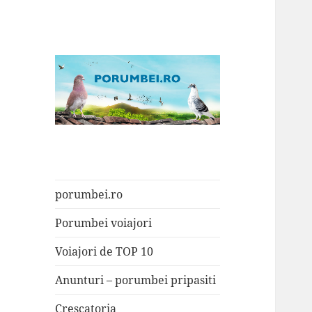
Porumbei.ro
Enciclopedia porumbelului
porumbei.ro
Porumbei voiajori
Voiajori de TOP 10
Anunturi – porumbei pripasiti
Crescatoria