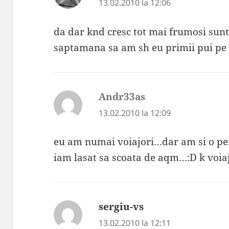
13.02.2010 la 12:06
da dar knd cresc tot mai frumosi sunt
saptamana sa am sh eu primii pui pe
Andr33as
spune:
13.02.2010 la 12:09
eu am numai voiajori…dar am si o pere
iam lasat sa scoata de aqm…:D k voiajo
sergiu-vs
spune:
13.02.2010 la 12:11