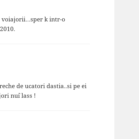
 voiajorii…sper k intr-o
 2010.
che de ucatori dastia..si pe ei
ri nu`i lass !