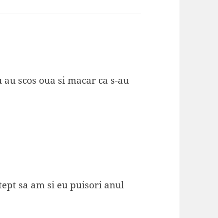
u au scos oua si macar ca s-au
tept sa am si eu puisori anul