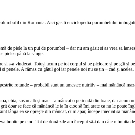
e columbofil din Romania. Aici gasiti enciclopedia porumbelului imbogati
mă de piele la un pui de porumbel – dar nu am găsit și as vrea sa lanse
os pielea până la sânge.
e si s-a vindecat. Totuși acum pe tot corpul și pe picioare și pe gât și 
cad și penele. A rămas cu gâtul gol iar penele noi nu se țin – cad și acele
pestrite rotunde – probabil sunt un amestec nutritiv – mai mănâncă mază
inoa, chia, susan alb și mac – a mâncat o perioadă din toate, dar acum n
rit doar se face că mănâncă le ia în cioc să îmi arate ca nu le poate înghi
sunt lângă ea se oprește din mâncat, cum apar, începe imediat să mănân
teva bobite pe cioc. Tot de două zile am început să-i dau câte o bobita d