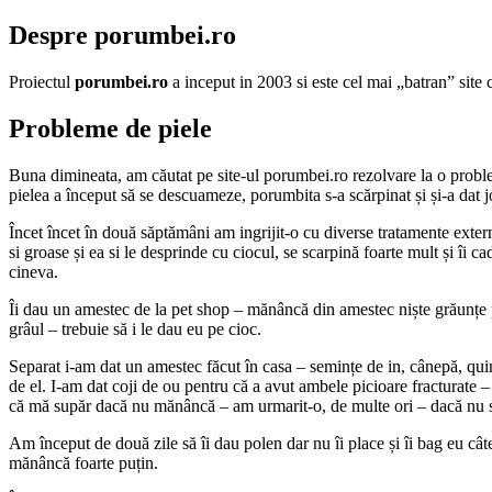
Despre porumbei.ro
Proiectul
porumbei.ro
a inceput in 2003 si este cel mai „batran” sit
Probleme de piele
Buna dimineata, am căutat pe site-ul porumbei.ro rezolvare la o proble
pielea a început să se descuameze, porumbita s-a scărpinat și și-a dat j
Încet încet în două săptămâni am ingrijit-o cu diverse tratamente extern
si groase și ea si le desprinde cu ciocul, se scarpină foarte mult și îi 
cineva.
Îi dau un amestec de la pet shop – mănâncă din amestec niște grăunțe 
grâul – trebuie să i le dau eu pe cioc.
Separat i-am dat un amestec făcut în casa – semințe de in, cânepă, qu
de el. I-am dat coji de ou pentru că a avut ambele picioare fracturate – g
că mă supăr dacă nu mănâncă – am urmarit-o, de multe ori – dacă nu 
Am început de două zile să îi dau polen dar nu îi place și îi bag eu câ
mănâncă foarte puțin.