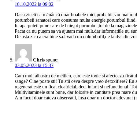
18.10.2022 la 09:02
Daca ziceti ca mănâncă doar boabele mici,probabil sau mai mult c
porumbeii sanatosi care consuma multa energie,porumbul fiind e
In apa puteti pune sare de baie,pt porumbei,tot de la magazinele 
Pacat ca nu putem sa va ajutam mai mult,dar informatiile nu sunt
De asta zic ca era bine sa.l vada un columbofil,de la dvs din zona
Chris
spune:
03.05.2023 la 15:37
Cam mult albastru de metilen, care este toxic si afecteaza ficatu
sange? Cine poate sti! Tu stii ceva despre vreo detoxifiere? Eu st
regenerat este un ficat cicatricial, deci intarit si nefunctional. T
Multivitaminele sunt bune, dar folosite in cantitate prea mare duc
Am facut doar cateva observatii, insa doar un doctor adevarat (n