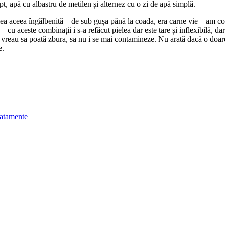
pt, apă cu albastru de metilen și alternez cu o zi de apă simplă.
lea aceea îngălbenită – de sub gușa până la coada, era carne vie – am co
– cu aceste combinații i s-a refăcut pielea dar este tare și inflexibilă, d
si vreau sa poată zbura, sa nu i se mai contamineze. Nu arată dacă o doar
e.
ratamente