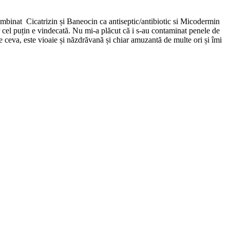
mbinat Cicatrizin și Baneocin ca antiseptic/antibiotic si Micodermin
ar cel puțin e vindecată. Nu mi-a plăcut că i s-au contaminat penele de
e ceva, este vioaie și năzdrăvană și chiar amuzantă de multe ori și îmi