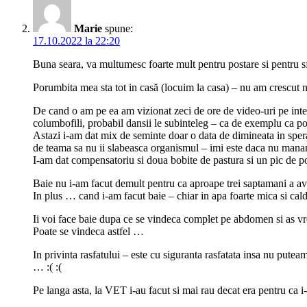
Marie
spune:
17.10.2022 la 22:20
Buna seara, va multumesc foarte mult pentru postare si pentru sf
Porumbita mea sta tot in casă (locuim la casa) – nu am crescut
De cand o am pe ea am vizionat zeci de ore de video-uri pe intern
columbofili, probabil dansii le subinteleg – ca de exemplu ca por
Astazi i-am dat mix de seminte doar o data de dimineata in sper
de teama sa nu ii slabeasca organismul – imi este daca nu mananc
I-am dat compensatoriu si doua bobite de pastura si un pic de p
Baie nu i-am facut demult pentru ca aproape trei saptamani a a
In plus … cand i-am facut baie – chiar in apa foarte mica si caldu
Ii voi face baie dupa ce se vindeca complet pe abdomen si as vrea
Poate se vindeca astfel …
In privinta rasfatului – este cu siguranta rasfatata insa nu putea
… :( :(
Pe langa asta, la VET i-au facut si mai rau decat era pentru ca i-