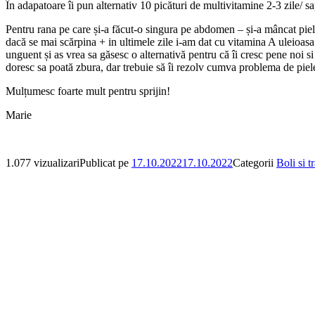
În adapatoare îi pun alternativ 10 picături de multivitamine 2-3 zile/ sa
Pentru rana pe care și-a făcut-o singura pe abdomen – și-a mâncat pie
dacă se mai scărpina + in ultimele zile i-am dat cu vitamina A uleioasa 
unguent și as vrea sa găsesc o alternativă pentru că îi cresc pene noi 
doresc sa poată zbura, dar trebuie să îi rezolv cumva problema de piel
Mulțumesc foarte mult pentru sprijin!
Marie
1.077 vizualizari
Publicat pe
17.10.2022
17.10.2022
Categorii
Boli si t