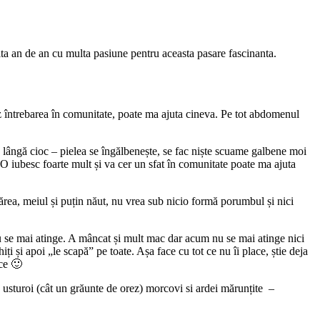
ta an de an cu multa pasiune pentru aceasta pasare fascinanta.
z întrebarea în comunitate, poate ma ajuta cineva. Pe tot abdomenul
pe lângă cioc – pielea se îngălbenește, se fac niște scuame galbene moi
a. O iubesc foarte mult și va cer un sfat în comunitate poate ma ajuta
rea, meiul și puțin năut, nu vrea sub nicio formă porumbul și nici
u se mai atinge. A mâncat și mult mac dar acum nu se mai atinge nici
ți și apoi „le scapă” pe toate. Așa face cu tot ce nu îi place, știe deja
ce 🙂
e usturoi (cât un grăunte de orez) morcovi si ardei mărunțite –