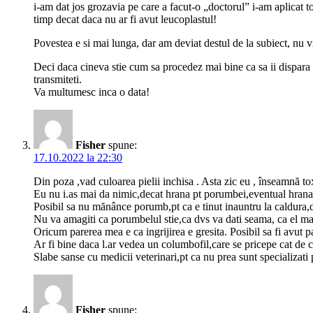
i-am dat jos grozavia pe care a facut-o „doctorul” i-am aplicat to
timp decat daca nu ar fi avut leucoplastul!
Povestea e si mai lunga, dar am deviat destul de la subiect, nu v
Deci daca cineva stie cum sa procedez mai bine ca sa ii dispara p
transmiteti.
Va multumesc inca o data!
Fisher
spune:
17.10.2022 la 22:30
Din poza ,vad culoarea pielii inchisa . Asta zic eu , înseamnă tox
Eu nu i.as mai da nimic,decat hrana pt porumbei,eventual hrana d
Posibil sa nu mănânce porumb,pt ca e tinut inauntru la caldura,
Nu va amagiti ca porumbelul stie,ca dvs va dati seama, ca el m
Oricum parerea mea e ca ingrijirea e gresita. Posibil sa fi avut p
Ar fi bine daca l.ar vedea un columbofil,care se pricepe cat de 
Slabe sanse cu medicii veterinari,pt ca nu prea sunt specializa
Fisher
spune: