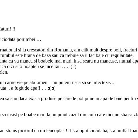
aturi! !!
 niciodata porumbei …
ational si la crescatori din Romania, am citit mult despre boli, fracturi 
umbul este hrana de baza sau ca trebuie sa ii fac baie cu regularitate.
anta ca va manca si boabele mai mari, insa seara nu mancase, numai apa
a o zi si o noapte i se face rau …. :( :(
olen.
vut carne vie pe abdomen – nu putem risca sa se infecteze…
ta .. a fugit de apa!! … :( :(
 sa stiu daca exista produse pe care le pot pune in apa de baie pentru sa
m sa insist pe boabe mari la un puiut cazut din cuib care nici nu stia sa z
au strans piciorul cu un leucoplast!! I s-a oprit circulatia, s-a umflat fo