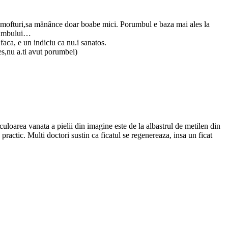
aca mofturi,sa mănânce doar boabe mici. Porumbul e baza mai ales la
orumbului…
faca, e un indiciu ca nu.i sanatos.
es,nu a.ti avut porumbei)
uloarea vanata a pielii din imagine este de la albastrul de metilen din
practic. Multi doctori sustin ca ficatul se regenereaza, insa un ficat