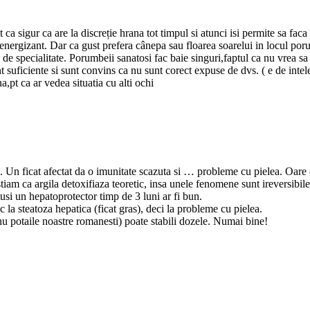
a sigur ca are la discreție hrana tot timpul si atunci isi permite sa f
nergizant. Dar ca gust prefera cânepa sau floarea soarelui in locul p
de specialitate. Porumbeii sanatosi fac baie singuri,faptul ca nu vrea sa 
 suficiente si sunt convins ca nu sunt corect expuse de dvs. ( e de intel
,pt ca ar vedea situatia cu alti ochi
l. Un ficat afectat da o imunitate scazuta si … probleme cu pielea. Oare c
iam ca argila detoxifiaza teoretic, insa unele fenomene sunt ireversibile 
otusi un hepatoprotector timp de 3 luni ar fi bun.
 la steatoza hepatica (ficat gras), deci la probleme cu pielea.
u potaile noastre romanesti) poate stabili dozele. Numai bine!