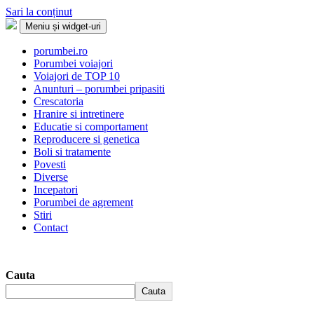
Sari la conținut
Meniu și widget-uri
Porumbei.ro
Enciclopedia porumbelului
porumbei.ro
Porumbei voiajori
Voiajori de TOP 10
Anunturi – porumbei pripasiti
Crescatoria
Hranire si intretinere
Educatie si comportament
Reproducere si genetica
Boli si tratamente
Povesti
Diverse
Incepatori
Porumbei de agrement
Stiri
Contact
Cauta
Cauta