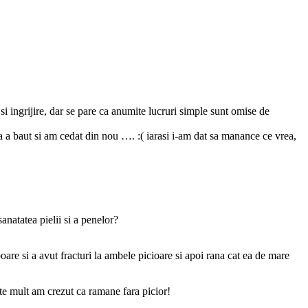
si ingrijire, dar se pare ca anumite lucruri simple sunt omise de
 a baut si am cedat din nou …. :( iarasi i-am dat sa manance ce vrea,
natatea pielii si a penelor?
boare si a avut fracturi la ambele picioare si apoi rana cat ea de mare
arte mult am crezut ca ramane fara picior!