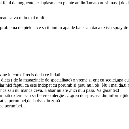
t felul de unguente, cataplasme cu plante antiinflamatoare si masaj de dre
reau sa va retin mai mult.
roblema de piele – ce sa ii pun in apa de baie sau daca exista spray de p
ine in corp. Precis de la ce ii dati
ieta ( de la magazinele de specialitate) o vreme si grit cu scoici,apa cu
dar nici faptul ca este indopat cu porumb si grau nu.i ok. Nu.i mai da.t
anca sau nu manca ceva. Habar nu are ,nici nu.i pasă. Va garantez!
araziti externi sau sa fie vreo alergie ….greu de spus,asa din informațiile
cat la porumbei,de la dvs din zonă .
ti pe porumbei….