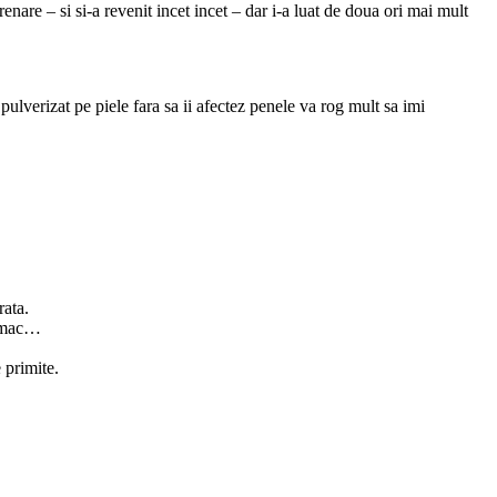
nare – si si-a revenit incet incet – dar i-a luat de doua ori mai mult
ulverizat pe piele fara sa ii afectez penele va rog mult sa imi
rata.
i mac…
 primite.