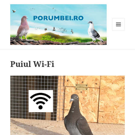
MENIU
ȘI
WIDGET-
Porumbei.ro
URI
Puiul Wi-Fi