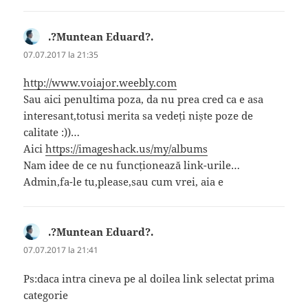
.?Muntean Eduard?.
spune:
07.07.2017 la 21:35
http://www.voiajor.weebly.com
Sau aici penultima poza, da nu prea cred ca e asa
interesant,totusi merita sa vedeți niște poze de
calitate :))…
Aici
https://imageshack.us/my/albums
Nam idee de ce nu funcționează link-urile…
Admin,fa-le tu,please,sau cum vrei, aia e
.?Muntean Eduard?.
spune:
07.07.2017 la 21:41
Ps:daca intra cineva pe al doilea link selectat prima
categorie