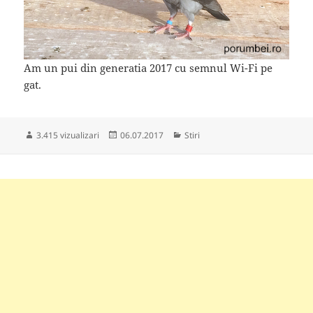
Am un pui din generatia 2017 cu semnul Wi-Fi pe
gat.
Publicat
Categorii
3.415 vizualizari
06.07.2017
Stiri
pe