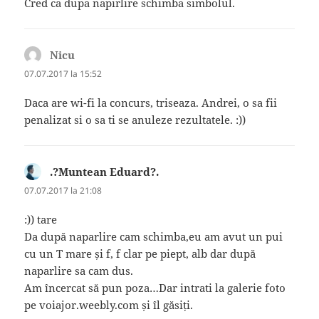
Cred ca dupa napirlire schimba simbolul.
Nicu
spune:
07.07.2017 la 15:52
Daca are wi-fi la concurs, triseaza. Andrei, o sa fii
penalizat si o sa ti se anuleze rezultatele. :))
.?Muntean Eduard?.
spune:
07.07.2017 la 21:08
:)) tare
Da după naparlire cam schimba,eu am avut un pui
cu un T mare și f, f clar pe piept, alb dar după
naparlire sa cam dus.
Am încercat să pun poza…Dar intrati la galerie foto
pe voiajor.weebly.com și îl găsiți.