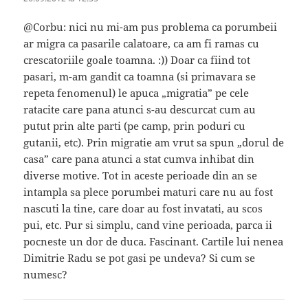
@Corbu: nici nu mi-am pus problema ca porumbeii
ar migra ca pasarile calatoare, ca am fi ramas cu
crescatoriile goale toamna. :)) Doar ca fiind tot
pasari, m-am gandit ca toamna (si primavara se
repeta fenomenul) le apuca „migratia” pe cele
ratacite care pana atunci s-au descurcat cum au
putut prin alte parti (pe camp, prin poduri cu
gutanii, etc). Prin migratie am vrut sa spun „dorul de
casa” care pana atunci a stat cumva inhibat din
diverse motive. Tot in aceste perioade din an se
intampla sa plece porumbei maturi care nu au fost
nascuti la tine, care doar au fost invatati, au scos
pui, etc. Pur si simplu, cand vine perioada, parca ii
pocneste un dor de duca. Fascinant. Cartile lui nenea
Dimitrie Radu se pot gasi pe undeva? Si cum se
numesc?