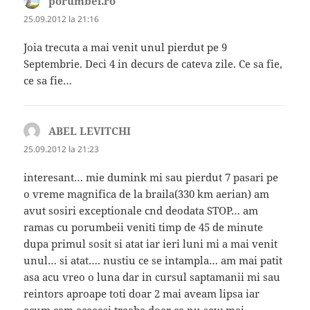
porumbei.ro
spune:
25.09.2012 la 21:16
Joia trecuta a mai venit unul pierdut pe 9
Septembrie. Deci 4 in decurs de cateva zile. Ce sa fie,
ce sa fie…
ABEL LEVITCHI
spune:
25.09.2012 la 21:23
interesant… mie dumink mi sau pierdut 7 pasari pe
o vreme magnifica de la braila(330 km aerian) am
avut sosiri exceptionale cnd deodata STOP… am
ramas cu porumbeii veniti timp de 45 de minute
dupa primul sosit si atat iar ieri luni mi a mai venit
unul… si atat…. nustiu ce se intampla… am mai patit
asa acu vreo o luna dar in cursul saptamanii mi sau
reintors aproape toti doar 2 mai aveam lipsa iar