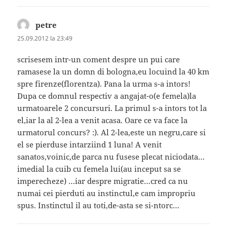
petre
spune:
25.09.2012 la 23:49
scrisesem intr-un coment despre un pui care
ramasese la un domn di bologna,eu locuind la 40 km
spre firenze(florentza). Pana la urma s-a intors!
Dupa ce domnul respectiv a angajat-o(e femela)la
urmatoarele 2 concursuri. La primul s-a intors tot la
el,iar la al 2-lea a venit acasa. Oare ce va face la
urmatorul concurs? :). Al 2-lea,este un negru,care si
el se pierduse intarziind 1 luna! A venit
sanatos,voinic,de parca nu fusese plecat niciodata…
imedial la cuib cu femela lui(au inceput sa se
imperecheze) …iar despre migratie…cred ca nu
numai cei pierduti au instinctul,e cam impropriu
spus. Instinctul il au toti,de-asta se si-ntorc…