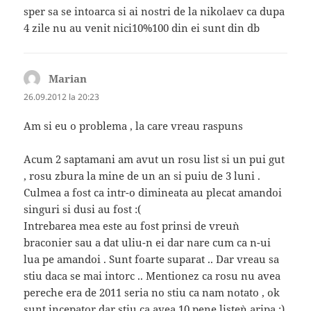
sper sa se intoarca si ai nostri de la nikolaev ca dupa
4 zile nu au venit nici10%100 din ei sunt din db
Marian
spune:
26.09.2012 la 20:23
Am si eu o problema , la care vreau raspuns
Acum 2 saptamani am avut un rosu list si un pui gut
, rosu zbura la mine de un an si puiu de 3 luni .
Culmea a fost ca intr-o dimineata au plecat amandoi
singuri si dusi au fost :(
Intrebarea mea este au fost prinsi de vreu`n
braconier sau a dat uliu-n ei dar nare cum ca n-ui
lua pe amandoi . Sunt foarte suparat .. Dar vreau sa
stiu daca se mai intorc .. Mentionez ca rosu nu avea
pereche era de 2011 seria no stiu ca nam notato , ok
sunt incepator dar stiu ca avea 10 pene liste`n aripa :)