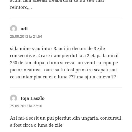
acum cam aceeasi treaba doar ca nu sew mai
reintorc,,,,
adi
spune:
25.09.2012 la 21:54
si la mine s-au intor 3. pui in decurs de 3 zile
consecutive .2 care i-am pierdut la a 2 etapa la mizil
250 de km. dupa o luna si ceva ..au venit cu cipu pe
picior neatinsi ..oare sa fii fost prinsi si scapati sau
ce sa intamplat cu ei o luna ??? ma ajuta cineva ??
Ioja Laszlo
spune:
25.09.2012 la 22:10
Azi mi-a sosit un pui pierdut ,din ungaria. concursul
a fost circa o luna de zile