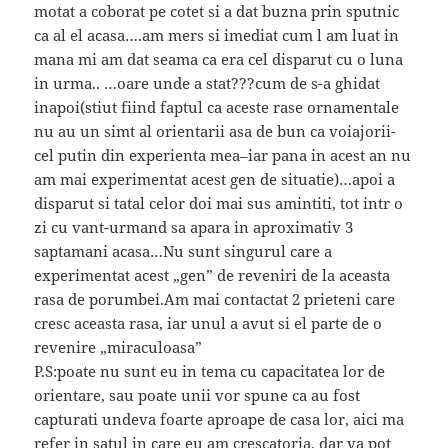
motat a coborat pe cotet si a dat buzna prin sputnic
ca al el acasa….am mers si imediat cum l am luat in
mana mi am dat seama ca era cel disparut cu o luna
in urma.. …oare unde a stat???cum de s-a ghidat
inapoi(stiut fiind faptul ca aceste rase ornamentale
nu au un simt al orientarii asa de bun ca voiajorii-
cel putin din experienta mea–iar pana in acest an nu
am mai experimentat acest gen de situatie)…apoi a
disparut si tatal celor doi mai sus amintiti, tot intr o
zi cu vant-urmand sa apara in aproximativ 3
saptamani acasa…Nu sunt singurul care a
experimentat acest „gen” de reveniri de la aceasta
rasa de porumbei.Am mai contactat 2 prieteni care
cresc aceasta rasa, iar unul a avut si el parte de o
revenire „miraculoasa”
P.S:poate nu sunt eu in tema cu capacitatea lor de
orientare, sau poate unii vor spune ca au fost
capturati undeva foarte aproape de casa lor, aici ma
refer in satul in care eu am crescatoria, dar va pot