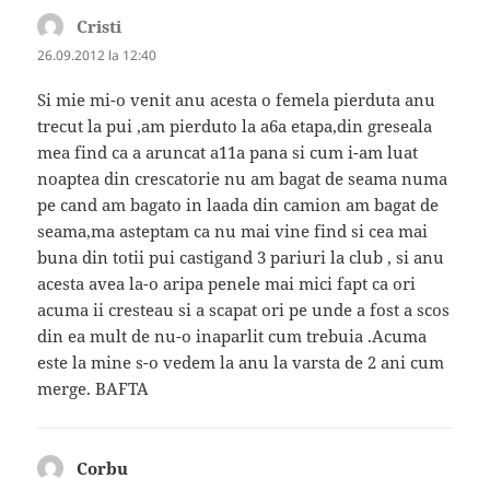
Cristi
spune:
26.09.2012 la 12:40
Si mie mi-o venit anu acesta o femela pierduta anu
trecut la pui ,am pierduto la a6a etapa,din greseala
mea find ca a aruncat a11a pana si cum i-am luat
noaptea din crescatorie nu am bagat de seama numa
pe cand am bagato in laada din camion am bagat de
seama,ma asteptam ca nu mai vine find si cea mai
buna din totii pui castigand 3 pariuri la club , si anu
acesta avea la-o aripa penele mai mici fapt ca ori
acuma ii cresteau si a scapat ori pe unde a fost a scos
din ea mult de nu-o inaparlit cum trebuia .Acuma
este la mine s-o vedem la anu la varsta de 2 ani cum
merge. BAFTA
Corbu
spune: