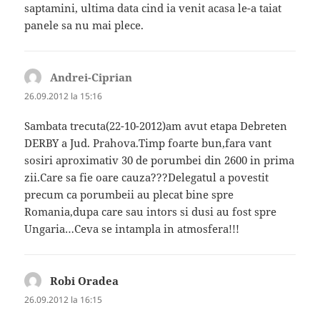
saptamini, ultima data cind ia venit acasa le-a taiat
panele sa nu mai plece.
Andrei-Ciprian
spune:
26.09.2012 la 15:16
Sambata trecuta(22-10-2012)am avut etapa Debreten
DERBY a Jud. Prahova.Timp foarte bun,fara vant
sosiri aproximativ 30 de porumbei din 2600 in prima
zii.Care sa fie oare cauza???Delegatul a povestit
precum ca porumbeii au plecat bine spre
Romania,dupa care sau intors si dusi au fost spre
Ungaria…Ceva se intampla in atmosfera!!!
Robi Oradea
spune:
26.09.2012 la 16:15