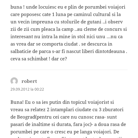
buna ! unde locuiesc eu e plin de porumbei voiajori
care poposesc cate 1 luna pe caminul cultural si la
un vecin impreuna cu stolurile de gutani ..i observ
zii de zii cum pleaca la camp ..au cleme de concurs si
interesant nu intra la mine in stol nici unu …nu ca
as vrea dar se comporta ciudat . se descurca in
salbaticie de parca s-ar fi nascut liberi dintotdeauna .
ceva sa schimbat ! dar ce?
robert
spune:
29.09.2012 la 00:22
Buna! Eu o sa ies putin din topicul voiajorist si
vreau sa relatez 2 intamplari ciudate cu 3 zburatori
de Beograd(pentru cei care nu cunosc rasa- sunt
pasari de inaltime si durata, fara joc)- a doua rasa de
porumbei pe care o cresc eu pe langa voiajori. De