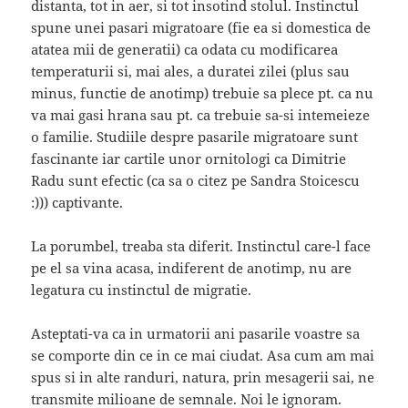
distanta, tot in aer, si tot insotind stolul. Instinctul
spune unei pasari migratoare (fie ea si domestica de
atatea mii de generatii) ca odata cu modificarea
temperaturii si, mai ales, a duratei zilei (plus sau
minus, functie de anotimp) trebuie sa plece pt. ca nu
va mai gasi hrana sau pt. ca trebuie sa-si intemeieze
o familie. Studiile despre pasarile migratoare sunt
fascinante iar cartile unor ornitologi ca Dimitrie
Radu sunt efectic (ca sa o citez pe Sandra Stoicescu
:))) captivante.
La porumbel, treaba sta diferit. Instinctul care-l face
pe el sa vina acasa, indiferent de anotimp, nu are
legatura cu instinctul de migratie.
Asteptati-va ca in urmatorii ani pasarile voastre sa
se comporte din ce in ce mai ciudat. Asa cum am mai
spus si in alte randuri, natura, prin mesagerii sai, ne
transmite milioane de semnale. Noi le ignoram.