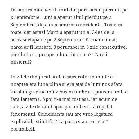
Duminica mi-a venit unul din porumbeii pierduti pe
2 Septembrie. Luni a aparut altul pierdut pe 2
Septembrie, deja m-a amuzat coincidenta. Toate ca
toate, dar astazi Marti a aparut un al 3-lea de la
aceeasi etapa de pe 2 Septembrie! E chiar ciudat,
parca ar fi lansare. 3 porumbei in 3 zile consecutive,
pierduti cu aproape o luna in urma?! Care-i
misterul?
In zilele din jurul acelei catastrofe tin minte ca
noaptea era luna plina si era atat de luminos afara
incat in gradina imi vedeam umbra si puteam umbla
fara lanterna. Apoi n-a mai fost asa, iar acum de
cateva zile de cand apar porumbeii s-a repetat
fenomenul. Coincidenta sau are vreo legatura
explicabila stiintific? Ca parca s-au „resetat”
porumbeii.