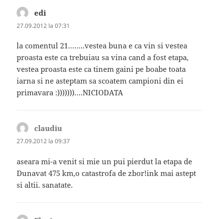
edi
spune:
27.09.2012 la 07:31
la comentul 21……..vestea buna e ca vin si vestea
proasta este ca trebuiau sa vina cand a fost etapa,
vestea proasta este ca tinem gaini pe boabe toata
iarna si ne asteptam sa scoatem campioni din ei
primavara :)))))))….NICIODATA
claudiu
spune:
27.09.2012 la 09:37
aseara mi-a venit si mie un pui pierdut la etapa de
Dunavat 475 km,o catastrofa de zbor!ink mai astept
si altii. sanatate.