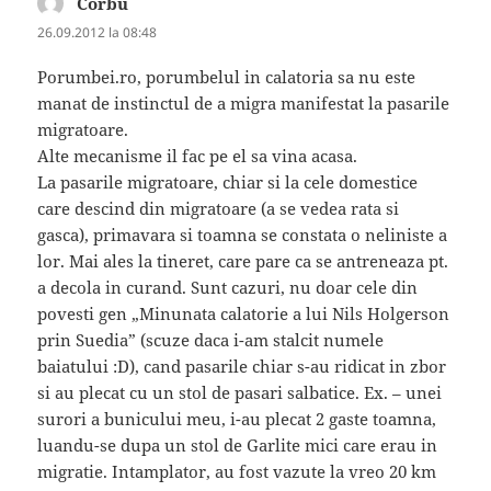
Corbu
spune:
26.09.2012 la 08:48
Porumbei.ro, porumbelul in calatoria sa nu este
manat de instinctul de a migra manifestat la pasarile
migratoare.
Alte mecanisme il fac pe el sa vina acasa.
La pasarile migratoare, chiar si la cele domestice
care descind din migratoare (a se vedea rata si
gasca), primavara si toamna se constata o neliniste a
lor. Mai ales la tineret, care pare ca se antreneaza pt.
a decola in curand. Sunt cazuri, nu doar cele din
povesti gen „Minunata calatorie a lui Nils Holgerson
prin Suedia” (scuze daca i-am stalcit numele
baiatului :D), cand pasarile chiar s-au ridicat in zbor
si au plecat cu un stol de pasari salbatice. Ex. – unei
surori a bunicului meu, i-au plecat 2 gaste toamna,
luandu-se dupa un stol de Garlite mici care erau in
migratie. Intamplator, au fost vazute la vreo 20 km