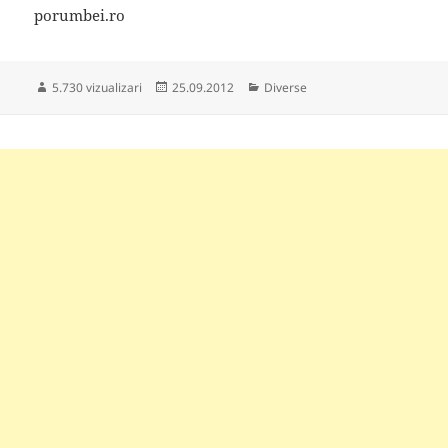
porumbei.ro
Publicat
Categorii
5.730 vizualizari
25.09.2012
Diverse
pe