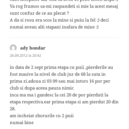
Va rog frumos sa-mi raspundeti si mie la acest mesaj
sunt confuz de ce au plecat ?
A da si rosu era scos la mine si puiu la fel :) deci
numai aveau alti stapani inafara de mine :)
ady bondar
spune:
26.09.2012 la 20:42
in data de 2 sept prima etapa cu puii ,pierderile au
fost masive la nivel de club jur de 68 la suta in
prima zi.adoua zi 03 09 sau mai intors 16 por per
club si dupa aceea pauza nimic
inca ma ma i gandesc la cei 20 de por pierduti la
etapa respectiva.ear prima etapa si am pierdut 20 din
28.
am incheiat zborurile cu 2 puii
numai bine