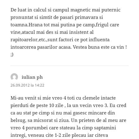
De luat in calcul si campul magnetic mai puternic
pronuntat si simtit de pasari primavara si
toamna.Hrana tot mai putina pe camp,frigul care
vine,atacul mai des si mai insistent al
rapitoarelor,etc.,sunt factori ce pot influenta
intoarcerea pasarilor acasa. Vestea buna este ca vin !
;)
iulian ph
spune:
26.09.2012 la 14:22
Mi-au venit si mie vreo 4 toti cu clemele intacte
pierduti de peste 10 zile , la un vecin vreo 3. Eu cred
ca au stat pe cimp si nu mai gasesc mincare din
belsug, sa micsorat si ziua. Un prieten de al meu are
vreo 4 porumbei care stateau la cimp saptamini
intregi, veneau cite 1-2 zile plecau iar citeva