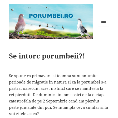
MENIU
ȘI
WIDGET-
Porumbei.ro
URI
Se intorc porumbeii?!
Se spune ca primavara si toamna sunt anumite
perioade de migratie in natura si ca la porumbei s-a
pastrat oarecum acest instinct care se manifesta la
cei pierduti. De duminica tot am sosiri de la o etapa
catastrofala de pe 2 Septembrie cand am pierdut
peste jumatate din pui. Se intampla ceva similar si la
voi zilele astea?