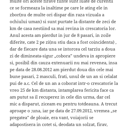
multe ori aceste firave fiinte sunt luate de curentii
ce se formeaza la inaltime pe care le ating ele in
zbor(nu de multe ori dispar din raza vizuala a
ochiului uman) si sunt purtate la distante de zeci de
km de casa nestiind sa mai revina in crescatoria lor.
Anul acesta am pierdut in jur de 8 pasari, in zoile
diferite, cate 2 pe zi(nu stiu daca a fost coincidenta) ,
dar de fiecare data una se intorcea cel tarziu a doua
zi de dimineata-sigur „cobora” undeva in apropiere
si, posibil din cauza extenuarii nu mai revenea, insa
pe data de 28.08.2012 am pierdut doua din cele mai
bune pasari, 2 masculi, frati, unul de un an si celalat
pui de a.c. Cel de un an a coborat intr-o crescatorie la
vreo 25 de km distanta, intamplarea fericita face ca
am putut sa il recuperez in cele din urma, dar cel
mic a disparut, ziceam eu pentru totdeauna. A trecut
aproape o ;una, iar pe data de 27.09.2012, vremea „se
pregatea” de ploaie, era vant, voiajorii se
adapostisera in cotet si, deodata un solzat, firav,