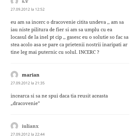
s.v
spune:
27.09.2012 la 12:52
eu am sa incerc o dracovenie citita undeva ,, am sa
iau niste pilitura de fier si am sa umplu cu ea
locasul de la inel pt cip ,, gasesc eu o solutie so fac sa
stea acolo asa se pare ca prietenii nostrii inaripati ar
tine leg mai puternic cu solul. INCERC ?
marian
spune:
27.09.2012 la 21:35
incearca si sa ne spui daca tia reusit aceasta
„dracovenie”
iulianx
spune:
27.09.2012 la 22:44