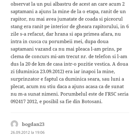
observat la un pui albastru de acest an care acum 2
saptamani a ajuns la mine de la o etapa, ranit de un
rapitor, nu mai avea jumatate de coada si piceorul
stang era ranit pe interior de gheara rapitorului, in 6
zile s-a refacut, dar hrana si apa primea afara, nu
intra in cusca cu porumbeii mei, dupa doua
saptamani vazand ca nu mai pleaca l-am prins, pe
clema de concurs mi-am trecut nr. de telefon si l-am
dus la 20 de km de casa intr-o pozitie vestica. A doua
zi (duminica 23.09.2012) era iar inapoi la mine,
surprinzator e faptul ca duminica seara, sau luni a
plecat, acum nu stiu daca a ajuns acasa ca de sunat
nu m-a sunat nimeni. Porumbelul este de FRSC seria
092417 2012, e posibil sa fie din Botosani.
bogdan23
spune:
26.09.2012 la 19:06