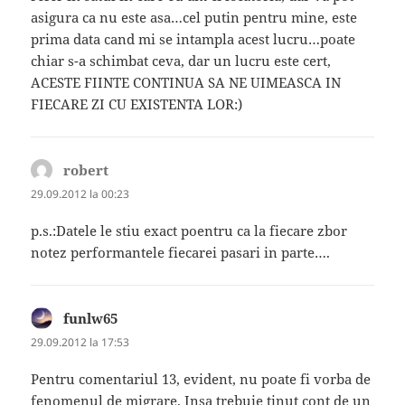
asigura ca nu este asa…cel putin pentru mine, este
prima data cand mi se intampla acest lucru…poate
chiar s-a schimbat ceva, dar un lucru este cert,
ACESTE FIINTE CONTINUA SA NE UIMEASCA IN
FIECARE ZI CU EXISTENTA LOR:)
robert
spune:
29.09.2012 la 00:23
p.s.:Datele le stiu exact poentru ca la fiecare zbor
notez performantele fiecarei pasari in parte….
funlw65
spune:
29.09.2012 la 17:53
Pentru comentariul 13, evident, nu poate fi vorba de
fenomenul de migrare. Insa trebuie tinut cont de un