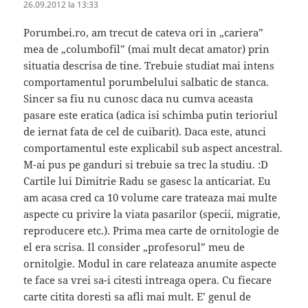
26.09.2012 la 13:33
Porumbei.ro, am trecut de cateva ori in „cariera”
mea de „columbofil” (mai mult decat amator) prin
situatia descrisa de tine. Trebuie studiat mai intens
comportamentul porumbelului salbatic de stanca.
Sincer sa fiu nu cunosc daca nu cumva aceasta
pasare este eratica (adica isi schimba putin terioriul
de iernat fata de cel de cuibarit). Daca este, atunci
comportamentul este explicabil sub aspect ancestral.
M-ai pus pe ganduri si trebuie sa trec la studiu. :D
Cartile lui Dimitrie Radu se gasesc la anticariat. Eu
am acasa cred ca 10 volume care trateaza mai multe
aspecte cu privire la viata pasarilor (specii, migratie,
reproducere etc.). Prima mea carte de ornitologie de
el era scrisa. Il consider „profesorul” meu de
ornitolgie. Modul in care relateaza anumite aspecte
te face sa vrei sa-i citesti intreaga opera. Cu fiecare
carte citita doresti sa afli mai mult. E’ genul de