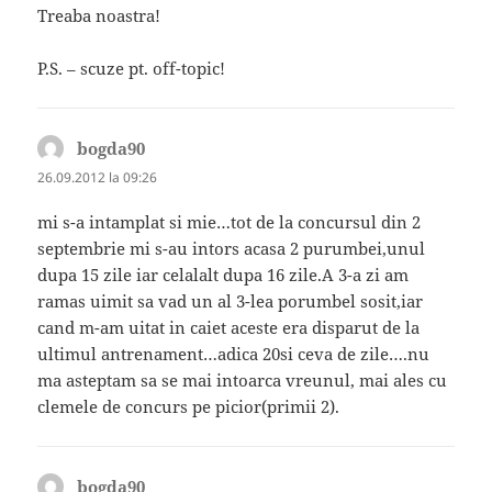
Treaba noastra!
P.S. – scuze pt. off-topic!
bogda90
spune:
26.09.2012 la 09:26
mi s-a intamplat si mie…tot de la concursul din 2
septembrie mi s-au intors acasa 2 purumbei,unul
dupa 15 zile iar celalalt dupa 16 zile.A 3-a zi am
ramas uimit sa vad un al 3-lea porumbel sosit,iar
cand m-am uitat in caiet aceste era disparut de la
ultimul antrenament…adica 20si ceva de zile….nu
ma asteptam sa se mai intoarca vreunul, mai ales cu
clemele de concurs pe picior(primii 2).
bogda90
spune: