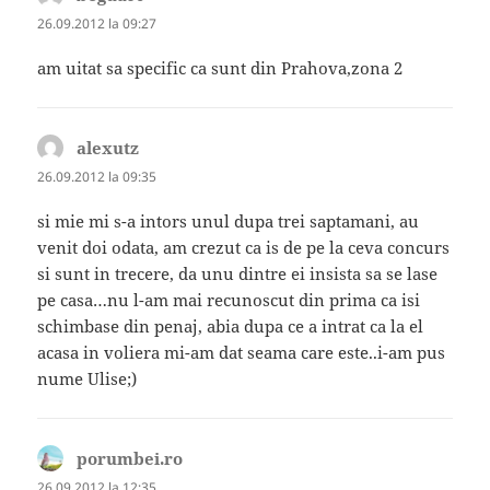
26.09.2012 la 09:27
am uitat sa specific ca sunt din Prahova,zona 2
alexutz
spune:
26.09.2012 la 09:35
si mie mi s-a intors unul dupa trei saptamani, au
venit doi odata, am crezut ca is de pe la ceva concurs
si sunt in trecere, da unu dintre ei insista sa se lase
pe casa…nu l-am mai recunoscut din prima ca isi
schimbase din penaj, abia dupa ce a intrat ca la el
acasa in voliera mi-am dat seama care este..i-am pus
nume Ulise;)
porumbei.ro
spune:
26.09.2012 la 12:35