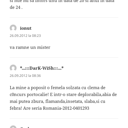
si mie mi sa intors unu in data de 20 si altul in data
de 24 .
ionut
spune:
26.09.2012 la 08:23
va ramne un mister
*...:::DarK-WiSh:::...*
spune:
26.09.2012 la 08:36
La mine a poposit o femela solzata cu clema de
c0ncurs portocalie! E intr-o stare deplorabila,abia de
mai putea zbura, flamanda,insetata, slaba,si cu
febra! Are seria Romania-2012-0401293