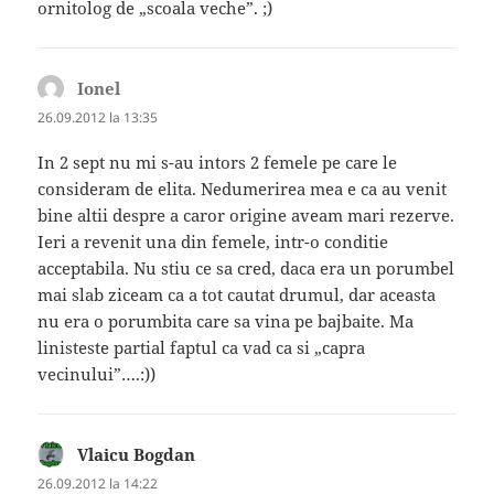
ornitolog de „scoala veche”. ;)
Ionel
spune:
26.09.2012 la 13:35
In 2 sept nu mi s-au intors 2 femele pe care le
consideram de elita. Nedumerirea mea e ca au venit
bine altii despre a caror origine aveam mari rezerve.
Ieri a revenit una din femele, intr-o conditie
acceptabila. Nu stiu ce sa cred, daca era un porumbel
mai slab ziceam ca a tot cautat drumul, dar aceasta
nu era o porumbita care sa vina pe bajbaite. Ma
linisteste partial faptul ca vad ca si „capra
vecinului”….:))
Vlaicu Bogdan
spune:
26.09.2012 la 14:22