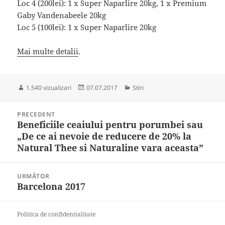
Loc 4 (200lei): 1 x Super Naparlire 20kg, 1 x Premium
Gaby Vandenabeele 20kg
Loc 5 (100lei): 1 x Super Naparlire 20kg
Mai multe detalii
.
Publicat
Categorii
1.540 vizualizari
07.07.2017
Stiri
pe
Navigare
PRECEDENT
în
Beneficiile ceaiului pentru porumbei sau
Articolul
articole
„De ce ai nevoie de reducere de 20% la
anterior:
Natural Thee si Naturaline vara aceasta”
URMĂTOR
Barcelona 2017
Articolul
următor:
Politica de confidentialitate