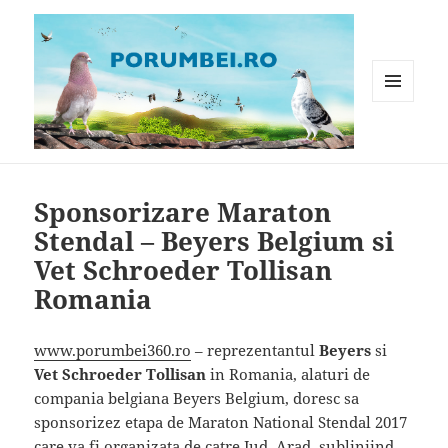
MENIU
ȘI
WIDGET-
Porumbei.ro
URI
Sponsorizare Maraton
Stendal – Beyers Belgium si
Vet Schroeder Tollisan
Romania
www.porumbei360.ro
– reprezentantul
Beyers
si
Vet Schroeder Tollisan
in Romania, alaturi de
compania belgiana Beyers Belgium, doresc sa
sponsorizez etapa de Maraton National Stendal 2017
care va fi organizata de catre Jud. Arad, subliniind