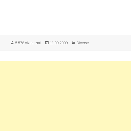
Publicat
Categorii
5.578 vizualizari
11.09.2009
Diverse
pe