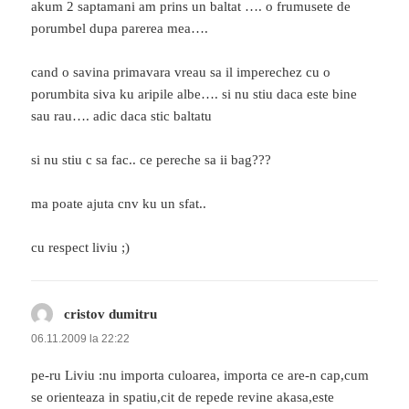
akum 2 saptamani am prins un baltat …. o frumusete de
porumbel dupa parerea mea….
cand o savina primavara vreau sa il imperechez cu o
porumbita siva ku aripile albe…. si nu stiu daca este bine
sau rau…. adic daca stic baltatu
si nu stiu c sa fac.. ce pereche sa ii bag???
ma poate ajuta cnv ku un sfat..
cu respect liviu ;)
cristov dumitru
spune:
06.11.2009 la 22:22
pe-ru Liviu :nu importa culoarea, importa ce are-n cap,cum
se orienteaza in spatiu,cit de repede revine akasa,este