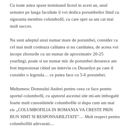
Cu toate astea spuse terminand liceul in acest an, anul
urmator pe langa facultate il voi dedica porumbeilor fiind cu
siguranta membru columbofil, cu care sper sa am cat mai
mult succes.
Nu sunt adeptul unui numar mare de porumbei, consider ca
cel mai mult conteaza calitatea si nu cantitatea, de aceea voi
incepe zborurile cu un numar de aproximativ 20-25
yearlingi, poate si un numar mic de porumbei deoarece am
fost impresionat citind un interviu cu Dusardyn pe care il
consider o legenda… ce putea face cu 5-6 porumbei.
Multumesc Domnului Andrei pentru ceea ce face pentru
sportul columbofil, cu ajutorul ascestui site mi-am imbogatit
foarte mult cunostiintele columbofile si dupa cum am mai
zis „COLUMBOFILIA IN ROMANIA VA CRESTE PRIN
BUN SIMT SI RESPONSABILITATE”… Mult respect pentru
columbofilii adevarati…