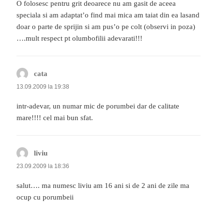
O folosesc pentru grit deoarece nu am gasit de aceea
speciala si am adaptat’o find mai mica am taiat din ea lasand
doar o parte de sprijin si am pus’o pe colt (observi in poza)
….mult respect pt olumbofilii adevarati!!!
cata
spune:
13.09.2009 la 19:38
intr-adevar, un numar mic de porumbei dar de calitate
mare!!!! cel mai bun sfat.
liviu
spune:
23.09.2009 la 18:36
salut…. ma numesc liviu am 16 ani si de 2 ani de zile ma
ocup cu porumbeii