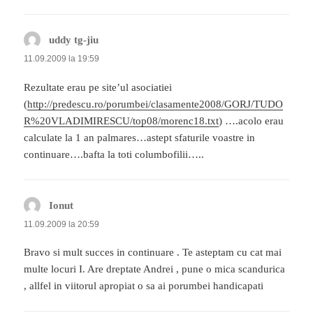
uddy tg-jiu
spune:
11.09.2009 la 19:59
Rezultate erau pe site’ul asociatiei
(
http://predescu.ro/porumbei/clasamente2008/GORJ/TUDO
R%20VLADIMIRESCU/top08/morenc18.txt
) ….acolo erau
calculate la 1 an palmares…astept sfaturile voastre in
continuare….bafta la toti columbofilii…..
Ionut
spune:
11.09.2009 la 20:59
Bravo si mult succes in continuare . Te asteptam cu cat mai
multe locuri I. Are dreptate Andrei , pune o mica scandurica
, allfel in viitorul apropiat o sa ai porumbei handicapati