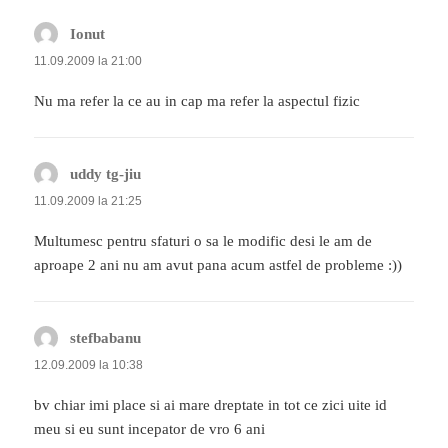
Ionut
spune:
11.09.2009 la 21:00
Nu ma refer la ce au in cap ma refer la aspectul fizic
uddy tg-jiu
spune:
11.09.2009 la 21:25
Multumesc pentru sfaturi o sa le modific desi le am de
aproape 2 ani nu am avut pana acum astfel de probleme :))
stefbabanu
spune:
12.09.2009 la 10:38
bv chiar imi place si ai mare dreptate in tot ce zici uite id
meu si eu sunt incepator de vro 6 ani