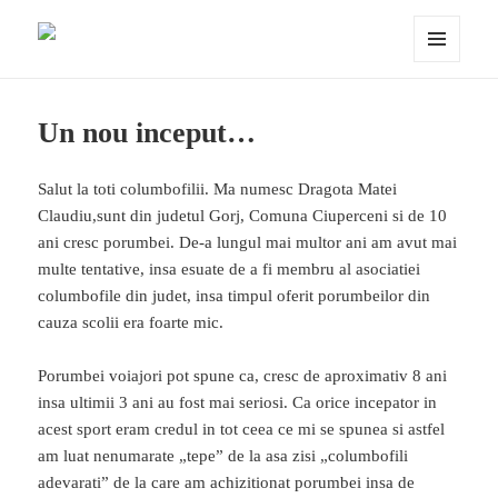
Porumbei.ro
MENIU
ȘI
WIDGET-
URI
Un nou inceput…
Salut la toti columbofilii. Ma numesc Dragota Matei
Claudiu,sunt din judetul Gorj, Comuna Ciuperceni si de 10
ani cresc porumbei. De-a lungul mai multor ani am avut mai
multe tentative, insa esuate de a fi membru al asociatiei
columbofile din judet, insa timpul oferit porumbeilor din
cauza scolii era foarte mic.
Porumbei voiajori pot spune ca, cresc de aproximativ 8 ani
insa ultimii 3 ani au fost mai seriosi. Ca orice incepator in
acest sport eram credul in tot ceea ce mi se spunea si astfel
am luat nenumarate „tepe” de la asa zisi „columbofili
adevarati” de la care am achizitionat porumbei insa de