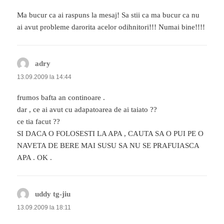
Ma bucur ca ai raspuns la mesaj! Sa stii ca ma bucur ca nu
ai avut probleme darorita acelor odihnitori!!! Numai bine!!!!
adry
spune:
13.09.2009 la 14:44
frumos bafta an continoare .
dar , ce ai avut cu adapatoarea de ai taiato ??
ce tia facut ??
SI DACA O FOLOSESTI LA APA , CAUTA SA O PUI PE O
NAVETA DE BERE MAI SUSU SA NU SE PRAFUIASCA
APA . OK .
uddy tg-jiu
spune:
13.09.2009 la 18:11