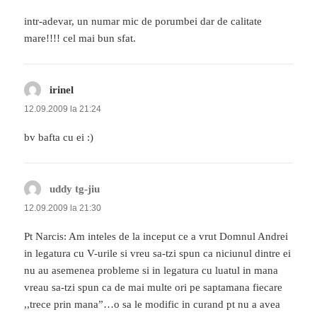
intr-adevar, un numar mic de porumbei dar de calitate
mare!!!! cel mai bun sfat.
irinel
spune:
12.09.2009 la 21:24
bv bafta cu ei :)
uddy tg-jiu
spune:
12.09.2009 la 21:30
Pt Narcis: Am inteles de la inceput ce a vrut Domnul Andrei
in legatura cu V-urile si vreu sa-tzi spun ca niciunul dintre ei
nu au asemenea probleme si in legatura cu luatul in mana
vreau sa-tzi spun ca de mai multe ori pe saptamana fiecare
,,trece prin mana”…o sa le modific in curand pt nu a avea