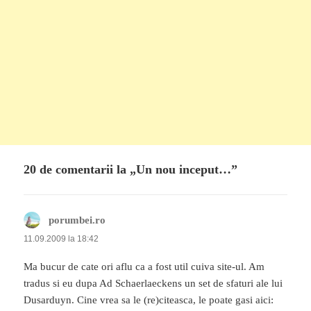
20 de comentarii la „Un nou inceput…”
porumbei.ro
spune:
11.09.2009 la 18:42
Ma bucur de cate ori aflu ca a fost util cuiva site-ul. Am
tradus si eu dupa Ad Schaerlaeckens un set de sfaturi ale lui
Dusarduyn. Cine vrea sa le (re)citeasca, le poate gasi aici: