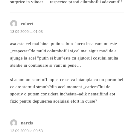
surprize in viitoar…..respectec pt toti cilumboflii adevarati!!
robert
spune:
13.09.2009 la 01:03
asa este cel mai bine–putin si bun–lucru insa care nu este
„respectat”de multi columbofili si,cel mai sigur mod de a
ajunge la acel ”putin si bun”este cu ajutorul cosului.multa
atentie in continuare si vant in pene…
si acum un scurt off topic–ce se va intampla cu un porumbel
ce are sternul stramb?din acel moment „cariera”lui de
sportiv o putem considera incheiata–adik nemaifiind apt
fizic pentru depunerea aceluiasi efort in curse?
narcis
spune:
13.09.2009 la 09:53