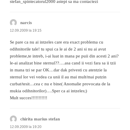
stefan_spintecatorul2000 astept sa ma contactezi
narcis
spune:
12.09.2009 la 19:15
Se pare ca nu ai intzeles care era exact problema cu
odihnitorile tale! tu spui ca le ai de 2 ani si nu ai avut
probleme,te intreb, i-ai luat in mana pe puii din acesti 2 ani?
le-ai analizat bine sternul??….asa cand ii vezi fara sa ii tzii
in mana tzi se par OK…dar dak privesti cu atentzie la
sternul lor vei vedea ca unii il au mai mult/mai putzin
curbat/tesit…cea c nu e bine( Anomalie provocata de la
mukia odihnitorilor)….Sper ca ai intzeles;)
Mult succes!!!!!!!!!!!
chirita marius stefan
spune:
12.09.2009 la 19:20