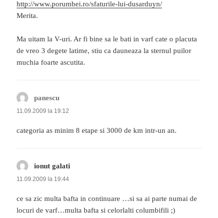
http://www.porumbei.ro/sfaturile-lui-dusarduyn/
Merita.
Ma uitam la V-uri. Ar fi bine sa le bati in varf cate o placuta
de vreo 3 degete latime, stiu ca dauneaza la sternul puilor
muchia foarte ascutita.
panescu
spune:
11.09.2009 la 19:12
categoria as minim 8 etape si 3000 de km intr-un an.
ionut galati
spune:
11.09.2009 la 19:44
ce sa zic multa bafta in continuare …si sa ai parte numai de
locuri de varf…multa bafta si celorlalti columbifili ;)