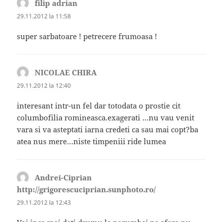
filip adrian
spune:
29.11.2012 la 11:58
super sarbatoare ! petrecere frumoasa !
NICOLAE CHIRA
spune:
29.11.2012 la 12:40
interesant intr-un fel dar totodata o prostie cit
columbofilia romineasca.exagerati …nu vau venit
vara si va asteptati iarna credeti ca sau mai copt?ba
atea nus mere…niste timpeniii ride lumea
Andrei-Ciprian
http://grigorescuciprian.sunphoto.ro/
spune:
29.11.2012 la 12:43