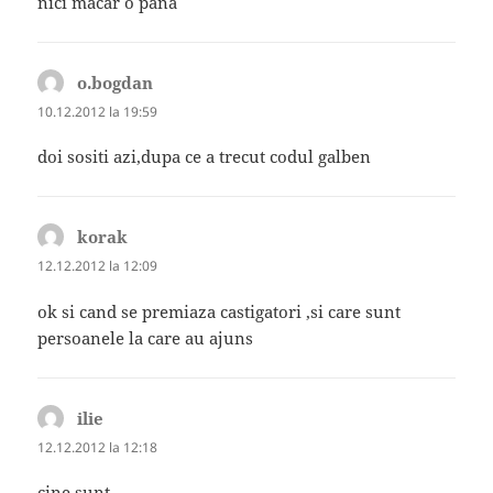
nici macar o pana
o.bogdan
spune:
10.12.2012 la 19:59
doi sositi azi,dupa ce a trecut codul galben
korak
spune:
12.12.2012 la 12:09
ok si cand se premiaza castigatori ,si care sunt
persoanele la care au ajuns
ilie
spune:
12.12.2012 la 12:18
cine sunt