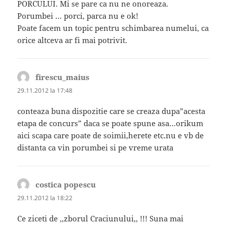
PORCULUI. Mi se pare ca nu ne onoreaza.
Porumbei … porci, parca nu e ok!
Poate facem un topic pentru schimbarea numelui, ca
orice altceva ar fi mai potrivit.
firescu_maius
spune:
29.11.2012 la 17:48
conteaza buna dispozitie care se creaza dupa”acesta
etapa de concurs” daca se poate spune asa…orikum
aici scapa care poate de soimii,herete etc.nu e vb de
distanta ca vin porumbei si pe vreme urata
costica popescu
spune:
29.11.2012 la 18:22
Ce ziceti de ,,zborul Craciunului,, !!! Suna mai