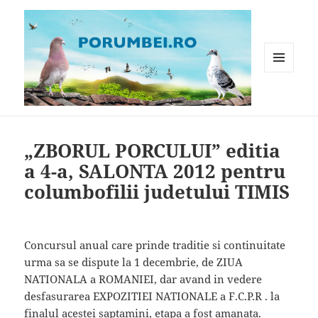
MENIU
ȘI
WIDGET-
Porumbei.ro
URI
„ZBORUL PORCULUI” editia
a 4-a, SALONTA 2012 pentru
columbofilii judetului TIMIS
Concursul anual care prinde traditie si continuitate
urma sa se dispute la 1 decembrie, de ZIUA
NATIONALA a ROMANIEI, dar avand in vedere
desfasurarea EXPOZITIEI NATIONALE a F.C.P.R . la
finalul acestei saptamini, etapa a fost amanata.