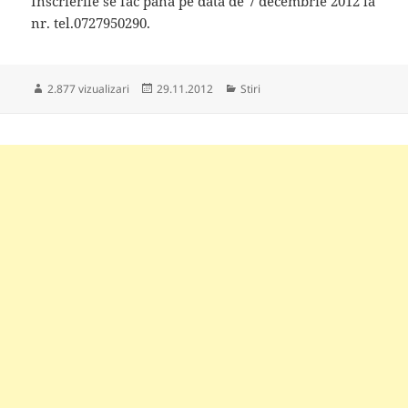
Inscrierile se fac pana pe data de 7 decembrie 2012 la
nr. tel.0727950290.
Publicat
Categorii
2.877 vizualizari
29.11.2012
Stiri
pe