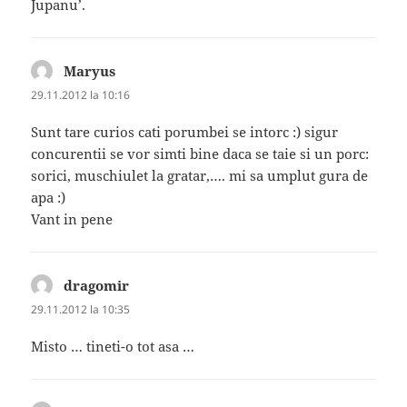
Jupanu’.
Maryus
spune:
29.11.2012 la 10:16
Sunt tare curios cati porumbei se intorc :) sigur
concurentii se vor simti bine daca se taie si un porc:
sorici, muschiulet la gratar,…. mi sa umplut gura de
apa :)
Vant in pene
dragomir
spune:
29.11.2012 la 10:35
Misto … tineti-o tot asa …