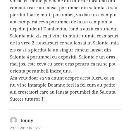
vorbit cu multe persoane din diferite localitati din
romania care au lansat porumbei din salonta si sau
pierdut foarte multi porumbei, va dau un exemplu
am cumparat ceva porumbei de la un campion la
ucp din judetul Dambovita, cand a auzit ca sunt din
Salonta mia zis ca ii vine in minte numia cosmaruri
de la vreo 2 concursuri ce sau lansat in Salonta, mia
zis ca si-a pierdut la un singur concur lansat din
Salonta 4 porumbei cu expozitii. Salonta e un oras
mai jos, este ceva cu acest oras pentru ca nu se pot
orienta porumbeii indeajuns.
Am vrut doar sa va anunt despre acest lucru ca sa
nu vi se intample Doamne feri la fel cum au patito
alti crescatori care au lansat porumbei din Salonta.
Succes tuturor!!!
tonny
spune:
29.11.2012 la 16:51