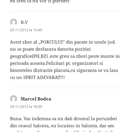
eu cred ca nu vor fi pierderi
B.V
spune:
29.11.2012 la 15:49
Acest zbor al „PORCULUI” din pacate in unele jud.
nu se poate desfasura datorita pozitiei
geografice(PH,BZ) ,este greu sa zbori peste munte in
perioada aceasta.Felicitari pt. organizatori si
binenteles distractie placuta,cu siguranta se va lasa
cu un SPRIT ADEVARAT!!!
Marcel Bodea
spune:
29.11.2012 la 16:30
Buna. Vas indemna sa nu dati drumul la porumbei
din orasul Salonta, eu locuiesc in Salonta, dar am