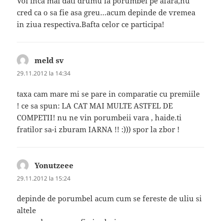
Voi inca mai dati drumu la porumbei pe afara,nu
cred ca o sa fie asa greu…acum depinde de vremea
in ziua respectiva.Bafta celor ce participa!
meld sv
spune:
29.11.2012 la 14:34
taxa cam mare mi se pare in comparatie cu premiile
! ce sa spun: LA CAT MAI MULTE ASTFEL DE
COMPETII! nu ne vin porumbeii vara , haide.ti
fratilor sa-i zburam IARNA !! :))) spor la zbor !
Yonutzeee
spune:
29.11.2012 la 15:24
depinde de porumbel acum cum se fereste de uliu si
altele