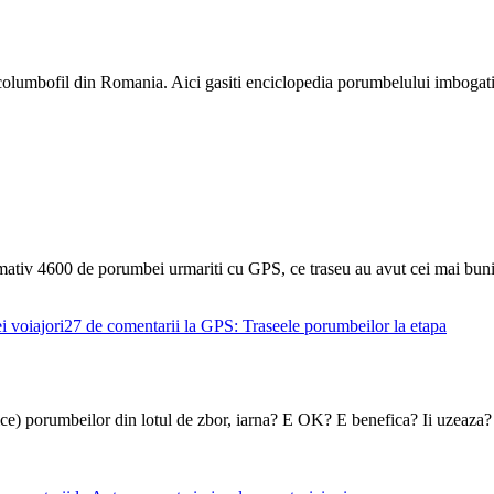
e columbofil din Romania. Aici gasiti enciclopedia porumbelului imbogati
imativ 4600 de porumbei urmariti cu GPS, ce traseu au avut cei mai buni 
 voiajori
27 de comentarii
la GPS: Traseele porumbeilor la etapa
lnice) porumbeilor din lotul de zbor, iarna? E OK? E benefica? Ii uzeaza