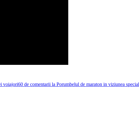
 voiajori
60 de comentarii
la Porumbelul de maraton in viziunea speciali