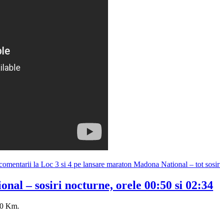
comentarii
la Loc 3 si 4 pe lansare maraton Madona National – tot sosir
nal – sosiri nocturne, orele 00:50 si 02:34
200 Km.