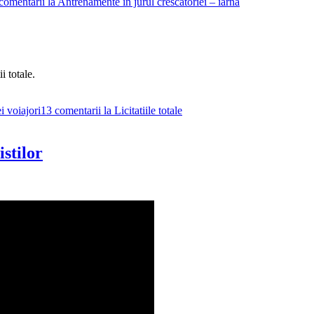
comentarii
la Antrenamente in jurul crescatoriei – iarna
i totale.
 voiajori
13 comentarii
la Licitatiile totale
stilor