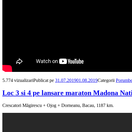
5.774 vizualizari
Publicat pe
31.07.2019
01.08.2019
Categorii
Porumbei
Loc 3 si 4 pe lansare maraton Madona Natio
Crescatori Măgirescu + Ojog + Dorneanu, Bacau, 1187 km.