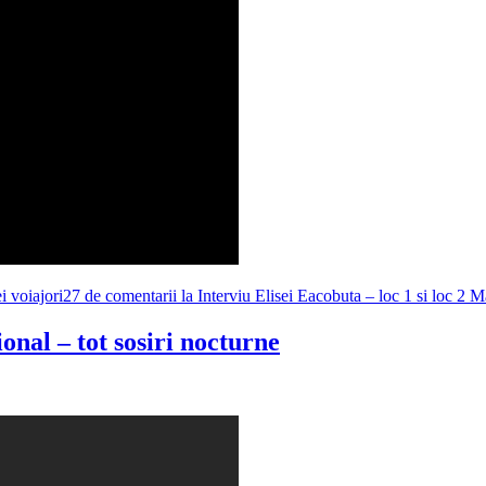
 voiajori
27 de comentarii
la Interviu Elisei Eacobuta – loc 1 si loc 
nal – tot sosiri nocturne