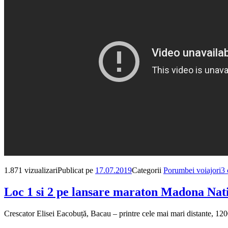
1.871 vizualizari
Publicat pe
17.07.2019
Categorii
Porumbei voiajori
3 
Loc 1 si 2 pe lansare maraton Madona Natio
Crescator Elisei Eacobuță, Bacau – printre cele mai mari distante, 1