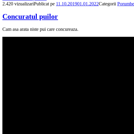
2.420 vizualizari
Publicat pe
11.10.2019
01.01.2022
Categorii
Porumbei
Concuratul puilor
Cam asa arata niste pui care concureaza.