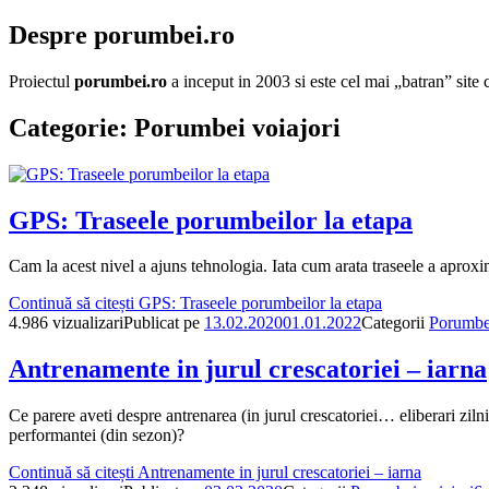
Despre porumbei.ro
Proiectul
porumbei.ro
a inceput in 2003 si este cel mai „batran” sit
Categorie:
Porumbei voiajori
GPS: Traseele porumbeilor la etapa
Cam la acest nivel a ajuns tehnologia. Iata cum arata traseele a aprox
Continuă să citești
GPS: Traseele porumbeilor la etapa
4.986 vizualizari
Publicat pe
13.02.2020
01.01.2022
Categorii
Porumbei
Antrenamente in jurul crescatoriei – iarna
Ce parere aveti despre antrenarea (in jurul crescatoriei… eliberari zi
performantei (din sezon)?
Continuă să citești
Antrenamente in jurul crescatoriei – iarna