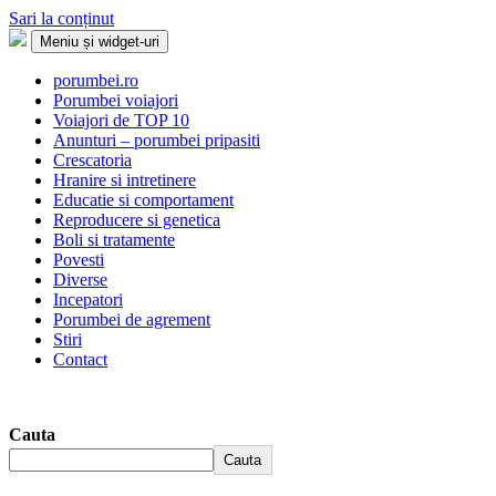
Sari la conținut
Meniu și widget-uri
Porumbei.ro
Enciclopedia porumbelului
porumbei.ro
Porumbei voiajori
Voiajori de TOP 10
Anunturi – porumbei pripasiti
Crescatoria
Hranire si intretinere
Educatie si comportament
Reproducere si genetica
Boli si tratamente
Povesti
Diverse
Incepatori
Porumbei de agrement
Stiri
Contact
Cauta
Cauta