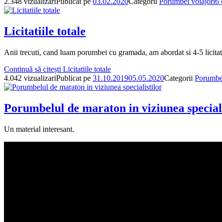
2.348 vizualizari
Publicat pe
03.02.2020
Categorii
Porumbei voiajori
6 
Licitatiile totale
Anii trecuti, cand luam porumbei cu gramada, am abordat si 4-5 licitati
Continuă să citești
Licitatiile totale
4.042 vizualizari
Publicat pe
31.10.2019
05.05.2020
Categorii
Porumbei
Porumbelul de maraton in viziunea speciali
Un material interesant.