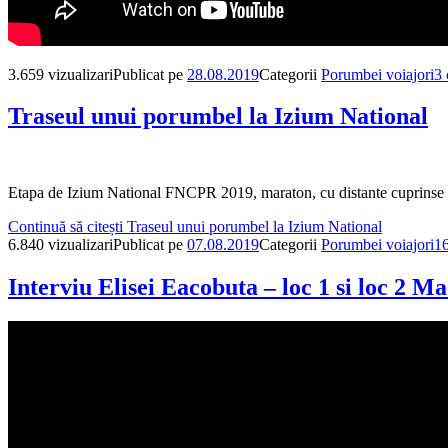
3.659 vizualizari
Publicat pe
28.08.2019
Categorii
Porumbei voiajori
3 
Traseul unui porumbel la Izium National
Etapa de Izium National FNCPR 2019, maraton, cu distante cuprinse in
Continuă să citești
Traseul unui porumbel la Izium National
6.840 vizualizari
Publicat pe
07.08.2019
Categorii
Porumbei voiajori
16
Interviu Elisei Eacobuta – loc 1 si loc 2 