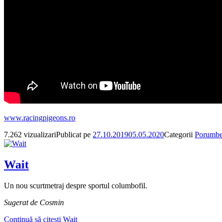
www.racingpigeons.ro
7.262 vizualizari
Publicat pe
27.10.2019
05.05.2020
Categorii
Porumbei
Wait
Un nou scurtmetraj despre sportul columbofil.
Sugerat de Cosmin
Continuă să citești
Wait