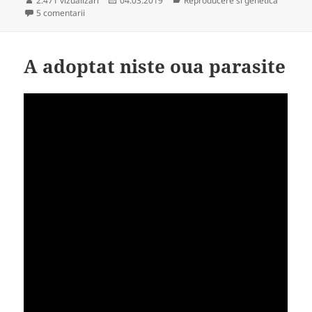
2.471 vizualizari
04.03.2019
Reproducere si genetica
la Mozaic
pe
5 comentarii
A adoptat niste oua parasite