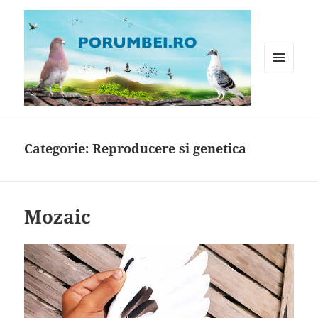
MENIU
ȘI
WIDGET-
Porumbei.ro
URI
Categorie:
Reproducere si genetica
Mozaic