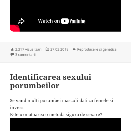
Publicat
Categorii
2.317 vizualizari
27.03.2018
Reproducere si genetica
la Cuiburi protejate cu hartie
pe
3 comentarii
Identificarea sexului
porumbeilor
Se vand multi porumbei masculi dati ca femele si
invers.
Este urmatoarea o metoda sigura de sexare?