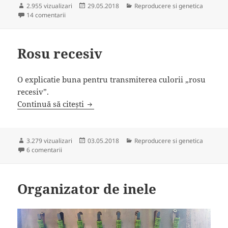
Publicat
Categorii
2.955 vizualizari
29.05.2018
Reproducere si genetica
la Amintirile se transmit intre generatii prin ADN
pe
14 comentarii
Rosu recesiv
O explicatie buna pentru transmiterea culorii „rosu
recesiv”.
Rosu recesiv
Continuă să citești
Publicat
Categorii
3.279 vizualizari
03.05.2018
Reproducere si genetica
la Rosu recesiv
pe
6 comentarii
Organizator de inele