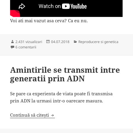
Voi ati mai vazut asa ceva? Ca eu nu.
Publicat
Categorii
2.431 vizualizari
04.07.2018
Reproducere si genetica
la A adoptat niste oua parasite
pe
6 comentarii
Amintirile se transmit intre
generatii prin ADN
Se pare ca experienta de viata poate fi transmisa
prin ADN la urmasi intr-o oarecare masura.
Amintirile se transmit intre generatii
Continuă să citești