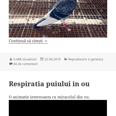
Experiment: 10 frati dintr-un cuplu
Continuă să citești
Publicat
Categorii
6.488 vizualizari
22.04.2018
Reproducere si genetica
la Experiment: 10 frati dintr-un cuplu
pe
66 de comentarii
Respiratia puiului in ou
O animatie interesanta cu miracolul din ou.