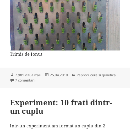
Trimis de Ionut
Publicat
Categorii
2.981 vizualizari
25.04.2018
Reproducere si genetica
la Organizator de inele
pe
7 comentarii
Experiment: 10 frati dintr-
un cuplu
Intr-un experiment am format un cuplu din 2