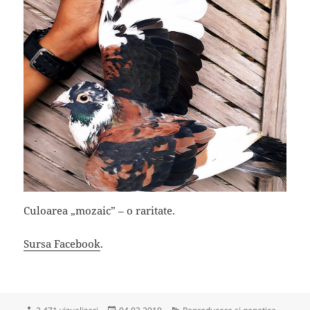
Culoarea „mozaic” – o raritate.
Sursa Facebook
.
Publicat
Categorii